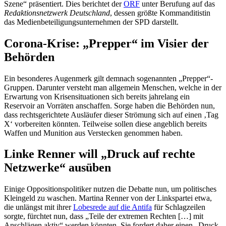
Szene“ präsentiert. Dies berichtet der
ORF
unter Berufung auf das
Redaktionsnetzwerk Deutschland
, dessen größte Kommanditistin
das Medienbeteiligungsunternehmen der SPD darstellt.
Corona-Krise: „Prepper“ im Visier der
Behörden
Ein besonderes Augenmerk gilt demnach sogenannten „Prepper“-
Gruppen. Darunter versteht man allgemein Menschen, welche in der
Erwartung von Krisensituationen sich bereits jahrelang ein
Reservoir an Vorräten anschaffen. Sorge haben die Behörden nun,
dass rechtsgerichtete Ausläufer dieser Strömung sich auf einen ‚Tag
X‘ vorbereiten könnten. Teilweise sollen diese angeblich bereits
Waffen und Munition aus Verstecken genommen haben.
Linke Renner will „Druck auf rechte
Netzwerke“ ausüben
Einige Oppositionspolitiker nutzen die Debatte nun, um politisches
Kleingeld zu waschen. Martina Renner von der Linkspartei etwa,
die unlängst mit ihrer
Lobesrede auf die Antifa
für Schlagzeilen
sorgte, fürchtet nun, dass „Teile der extremen Rechten […] mit
Anschlägen aktiv“ werden könnten. Sie fordert daher einen „Druck