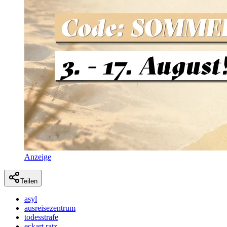
Anzeige
Teilen
asyl
ausreisezentrum
todesstrafe
eckart ratz