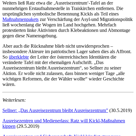
Weiters ließ Ratz etwa die ‚Ausreisezentrum‘-Tafel an der
nunmehrigen Erstaufnahmestelle in Traiskirchen entfernen. Die
ursprünglichen symbolische Benennung Kickls als Teil eines
Maßnahmenpakets
zur Verschärfung der Asyl-und Migrationspolitik
ließ wochenlang die Wogen im Land hochgehen. Mehrfach
protestierten linke Aktivisten durch Klebeaktionen und Abmontage
gegen diese Namensgebung.
Aber auch die Rücknahme blieb nicht unwidersprochen –
insbesondere Akteure im patriotischen Lager sahen dies als Affront.
So
überklebte
der Leiter der österreichischen Identitären die
veränderte Tafel mit der ehemaligen Aufschrift. „Das
Ausreisezentrum bleibt Ausreisezentrum“, so Sellner zu seiner
Aktion. Er wolle nicht zulassen, dass binnen weniger Tage „alle
wichtigen Reformen, die der Wähler wollte“ wieder Geschichte
wären.
Weiterlesen:
Sellner: „Das Ausreisezentrum bleibt Ausreisezentrum”
(30.5.2019)
Ausreisezentren und Medienerlass: Ratz will Kickl‐Maßnahmen
kippen
(29.5.2019)