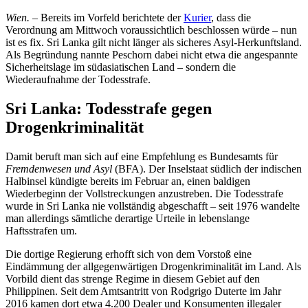
Wien.
– Bereits im Vorfeld berichtete der
Kurier
, dass die
Verordnung am Mittwoch voraussichtlich beschlossen würde – nun
ist es fix. Sri Lanka gilt nicht länger als sicheres Asyl-Herkunftsland.
Als Begründung nannte Peschorn dabei nicht etwa die angespannte
Sicherheitslage im südasiatischen Land – sondern die
Wiederaufnahme der Todesstrafe.
Sri Lanka: Todesstrafe gegen
Drogenkriminalität
Damit beruft man sich auf eine Empfehlung es Bundesamts für
Fremdenwesen und Asyl
(BFA). Der Inselstaat südlich der indischen
Halbinsel kündigte bereits im Februar an, einen baldigen
Wiederbeginn der Vollstreckungen anzustreben. Die Todesstrafe
wurde in Sri Lanka nie vollständig abgeschafft – seit 1976 wandelte
man allerdings sämtliche derartige Urteile in lebenslange
Haftsstrafen um.
Die dortige Regierung erhofft sich von dem Vorstoß eine
Eindämmung der allgegenwärtigen Drogenkriminalität im Land. Als
Vorbild dient das strenge Regime in diesem Gebiet auf den
Philippinen. Seit dem Amtsantritt von Rodgrigo Duterte im Jahr
2016 kamen dort etwa 4.200 Dealer und Konsumenten illegaler