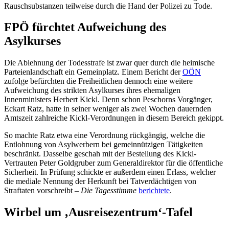
Rauschsubstanzen teilweise durch die Hand der Polizei zu Tode.
FPÖ fürchtet Aufweichung des
Asylkurses
Die Ablehnung der Todesstrafe ist zwar quer durch die heimische
Parteienlandschaft ein Gemeinplatz. Einem Bericht der
OÖN
zufolge befürchten die Freiheitlichen dennoch eine weitere
Aufweichung des strikten Asylkurses ihres ehemaligen
Innenministers Herbert Kickl. Denn schon Peschorns Vorgänger,
Eckart Ratz, hatte in seiner weniger als zwei Wochen dauernden
Amtszeit zahlreiche Kickl-Verordnungen in diesem Bereich gekippt.
So machte Ratz etwa eine Verordnung rückgängig, welche die
Entlohnung von Asylwerbern bei gemeinnützigen Tätigkeiten
beschränkt. Dasselbe geschah mit der Bestellung des Kickl-
Vertrauten Peter Goldgruber zum Generaldirektor für die öffentliche
Sicherheit. In Prüfung schickte er außerdem einen Erlass, welcher
die mediale Nennung der Herkunft bei Tatverdächtigen von
Straftaten vorschreibt –
Die Tagesstimme
berichtete
.
Wirbel um ‚Ausreisezentrum‘-Tafel