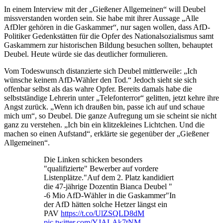
In einem Interview mit der „Gießener Allgemeinen“ will Deubel
missverstanden worden sein. Sie habe mit ihrer Aussage „Alle
AfDler gehören in die Gaskammer“, nur sagen wollen, dass AfD-
Politiker Gedenkstätten für die Opfer des Nationalsozialismus samt
Gaskammern zur historischen Bildung besuchen sollten, behauptet
Deubel. Heute würde sie das deutlicher formulieren.
Vom Todeswunsch distanzierte sich Deubel mittlerweile: „Ich
wünsche keinem AfD-Wähler den Tod.“ Jedoch sieht sie sich
offenbar selbst als das wahre Opfer. Bereits damals habe die
selbstständige Lehrerin unter „Telefonterror“ gelitten, jetzt kehre ihre
Angst zurück. „Wenn ich draußen bin, passe ich auf und schaue
mich um“, so Deubel. Die ganze Aufregung um sie scheint sie nicht
ganz zu verstehen. „Ich bin ein klitzekleines Lichtchen. Und die
machen so einen Aufstand“, erklärte sie gegenüber der „Gießener
Allgemeinen“.
Die Linken schicken besonders
"qualifizierte" Bewerber auf vordere
Listenplätze."Auf dem 2. Platz kandidiert
die 47-jährige Dozentin Bianca Deubel "
-6 Mio AfD-Wähler in die Gaskammer"In
der AfD hätten solche Hetzer längst ein
PAV
https://t.co/UlZSQLD8dM
pic.twitter.com/YJALAk7tNM