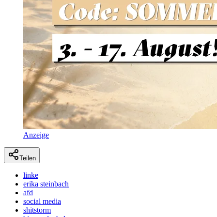
Anzeige
Teilen
linke
erika steinbach
afd
social media
shitstorm