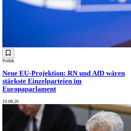
Politik
Neue EU-Projektion: RN und AfD wären
stärkste Einzelparteien im
Europaparlament
10.08.26