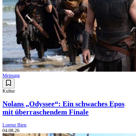
Meinung
Kultur
Nolans „Odyssee“: Ein schwaches Epos
mit überraschendem Finale
Lorenz Bien
04.08.26