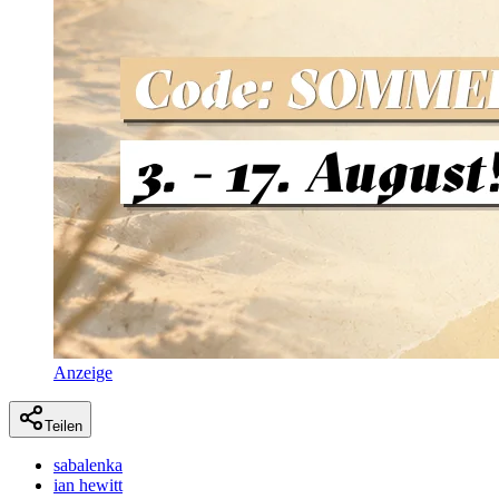
Anzeige
Teilen
sabalenka
ian hewitt