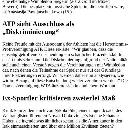
eine ehemalige Wimbledon-Siegerin (2012 Gold im Mixed-
Bewerb). Die bestplatzierte russische Spielerin, die betroffen wäre,
ist Anastasija Pawljutschenkowa (15.).
ATP sieht Ausschluss als
„Diskriminierung“
Keine Freude mit der Ausbootung der Athleten hat die Herrentennis-
Profivereinigung ATP. Diese erklärte: “Wir glauben, dass die
einseitig getroffene Entscheidung ein schädlicher Präzedenzfall für
das Tennis sein kann. Die Diskriminierung aufgrund der Nationalität
stellt auch einen Verstoß gegen die Vereinbarungen mit Wimbledon
dar, nach denen die Teilnahme der Spieler nur auf der Grundlage
ihrer Platzierungen erfolgt. Wir werden daher nun analysieren, wie
wir im Bezug auf diese Entscheidung weiter verfahren werden.” Die
Damen-Vereinigung WTA äußerte sich in ähnlichem Wortlaut.
Ex-Sportler kritisieren zweierlei Maß
Kritik kam zudem auch von Nikola Pilic, einem Jugendcoach des
Weltranglistenführenden Novak Djokovic. „Es ist eine Schande.
Haben sie irgendetwas ähnliches getan, als die Amerikaner in den
Irak einmarschierten und über eine Million Zivilisten töteten?