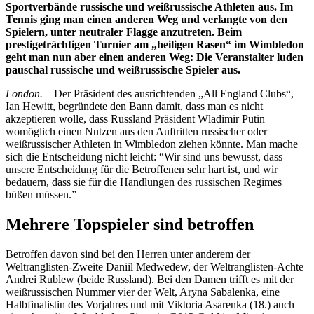
Sportverbände russische und weißrussische Athleten aus. Im
Tennis ging man einen anderen Weg und verlangte von den
Spielern, unter neutraler Flagge anzutreten. Beim
prestigeträchtigen Turnier am „heiligen Rasen“ im Wimbledon
geht man nun aber einen anderen Weg: Die Veranstalter luden
pauschal russische und weißrussische Spieler aus.
London.
– Der Präsident des ausrichtenden „All England Clubs“,
Ian Hewitt, begründete den Bann damit, dass man es nicht
akzeptieren wolle, dass Russland Präsident Wladimir Putin
womöglich einen Nutzen aus den Auftritten russischer oder
weißrussischer Athleten in Wimbledon ziehen könnte. Man mache
sich die Entscheidung nicht leicht: “Wir sind uns bewusst, dass
unsere Entscheidung für die Betroffenen sehr hart ist, und wir
bedauern, dass sie für die Handlungen des russischen Regimes
büßen müssen.”
Mehrere Topspieler sind betroffen
Betroffen davon sind bei den Herren unter anderem der
Weltranglisten-Zweite Daniil Medwedew, der Weltranglisten-Achte
Andrei Rublew (beide Russland). Bei den Damen trifft es mit der
weißrussischen Nummer vier der Welt, Aryna Sabalenka, eine
Halbfinalistin des Vorjahres und mit Viktoria Asarenka (18.) auch