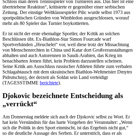
Schloss man deren Tennisspieler von Turnieren aus. Das hier ist eine
übertriebene Reaktion“, kritisierte er gegenüber einer serbischen
Zeitung. Der einstige Weltklassespieler Pilic wurde selbst 1973 aus
sportpolitischen Gründen von Wimbledon ausgeschlossen, worauf
mehr als 80 Spieler das Turnier boykottierten.
Er ist nicht der erste ehemalige Sportler, der Kritik an solchen
Beschlüssen übt. Ex-Biathlon-Star Simon Fourcade warf
Sportverbänden „Heuchelei“ vor, weil diese trotz der Missachtung
von Menschenrechten in China und Katar dort Großveranstaltungen
abhalten und auch Autorennen in Saudi-Arabien, das Krieg im
benachbarten Jemen führt, kein Problem darzustellen scheinen.
Seine Kritik am Ausschluss russischer Athleten führte zum verbalen
Schlagabtausch mit dem ukrainischen Biathlon-Weltmeister Dmytro
Pidrutschnyj, der derzeit als Soldat sein Land verteidigt
(TAGESSTIMME
berichtete
).
Djokovic bezeichnete Entscheidung als
„verrückt“
Am Donnerstag meldete sich auch der Djokovic selbst zu Wort. Er
hat kein Verständnis für das harte Vorgehen der Veranstalter: „Wenn
sich die Politik in den Sport einmischt, ist das Ergebnis nicht gut,“
so die deutliche Aussage des Serben. Er unterstrich, dass er als