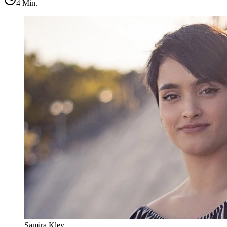
4
Min.
Samira Kley