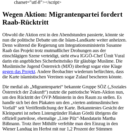
charset="utf-8"></script>
Wegen Aktion: Migrantenpartei fordert
Raab-Rücktritt
Obwohl die Aktion erst in den Abendstunden passierte, könnte sie
nun die politische Debatte um die Islam-Landkarte weiter anheizen.
Denn während die Regierung um Integrationsministerin Susanne
Raab das Projekt trotz mutmaßlicher Drohungen aus der
einschlägigen Szene verteidigt, sieht etwa IGGÖ-Chef Ümit Vural
darin ein angebliches Sicherheitsrisiko für gläubige Muslime. Die
Muslimische Jugend Österreich (MJÖ) überlegt sogar eine Klage
gegen das Projekt
. Andere Beobachter wiederum befürchten, dass
die Karte islamistischen Vereinen sogar Zulauf bescheren könnte.
Die medial als „Migrantenpartei“ bekannte Gruppe SÖZ („Soziales
Österreich der Zukunft“) nutzte die patriotische Warn-Aktion nun,
um den Rücktritt der ÖVP-Ministerin in den Raum zu stellen. Es
handle sich bei den Plakaten um den „vierten antimuslimischen
Vorfall“ seit Veröffentlichung der Karte. Bekanntestes Gesicht der
Kleinpartei ist neben Listengründer Hakan Gördü übrigens die
offiziell parteilose, ehemalige „Liste Pilz“-Mandatarin Martha
Bißmann. Trotz ihrer Mithilfe verfehlte man den Einzug in den
Wiener Landtag im Herbst mit nur 1,2 Prozent der Stimmen