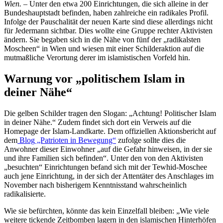
Wien.
– Unter den etwa 200 Einrichtungen, die sich alleine in der
Bundeshauptstadt befinden, haben zahlreiche ein radikales Profil.
Infolge der Pauschalität der neuen Karte sind diese allerdings nicht
für Jedermann sichtbar. Dies wollte eine Gruppe rechter Aktivisten
ändern. Sie begaben sich in die Nähe von fünf der „radikalsten
Moscheen“ in Wien und wiesen mit einer Schilderaktion auf die
mutmaßliche Verortung derer im islamistischen Vorfeld hin.
Warnung vor „politischem Islam in
deiner Nähe“
Die gelben Schilder tragen den Slogan: „Achtung! Politischer Islam
in deiner Nähe.“ Zudem findet sich dort ein Verweis auf die
Homepage der Islam-Landkarte. Dem offiziellen Aktionsbericht auf
dem
Blog „Patrioten in Bewegung“
zufolge sollte dies die
Anwohner dieser Einwohner „auf die Gefahr hinweisen, in der sie
und ihre Familien sich befinden“. Unter den von den Aktivisten
„besuchten“ Einrichtungen befand sich mit der Tewhid-Moschee
auch jene Einrichtung, in der sich der Attentäter des Anschlages im
November nach bisherigem Kenntnisstand wahrscheinlich
radikalisierte.
Wie sie befürchten, könnte das kein Einzelfall bleiben: „Wie viele
weitere tickende Zeitbomben lagern in den islamischen Hinterhöfen