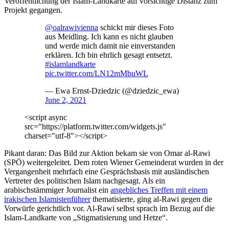
Veröffentlichung der Islam-Landkarte auf vorsichtige Distanz zum
Projekt gegangen.
@oalrawivienna
schickt mir dieses Foto
aus Meidling. Ich kann es nicht glauben
und werde mich damit nie einverstanden
erklären. Ich bin ehrlich gesagt entsetzt.
#islamlandkarte
pic.twitter.com/LN12mMbuWL
— Ewa Ernst-Dziedzic (@dziedzic_ewa)
June 2, 2021
<script async
src="https://platform.twitter.com/widgets.js"
charset="utf-8"></script>
Pikant daran: Das Bild zur Aktion bekam sie von Omar al-Rawi
(SPÖ) weitergeleitet. Dem roten Wiener Gemeinderat wurden in der
Vergangenheit mehrfach eine Gesprächsbasis mit ausländischen
Vertreter des politischen Islam nachgesagt. Als ein
arabischstämmiger Journalist ein
angebliches Treffen mit einem
irakischen Islamistenführer
thematisierte, ging al-Rawi gegen die
Vorwürfe gerichtlich vor. Al-Rawi selbst sprach im Bezug auf die
Islam-Landkarte von „Stigmatisierung und Hetze“.