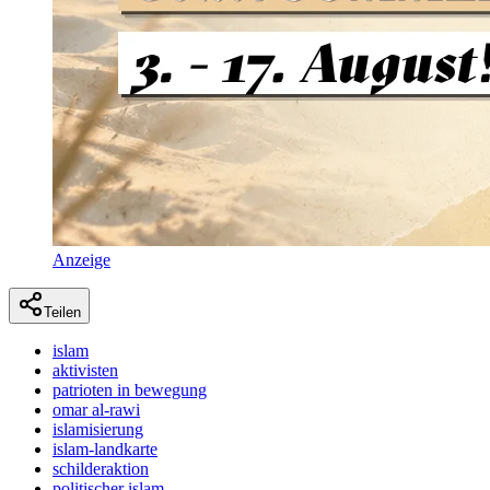
Anzeige
Teilen
islam
aktivisten
patrioten in bewegung
omar al-rawi
islamisierung
islam-landkarte
schilderaktion
politischer islam