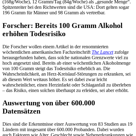
(168g/Woche), 12 Gramm/Tag (84g/Woche) als „gesunde Menge“.
Spitzenreiter bei den Richtwerten sind die USA: Dort gelten sogar
196 Gramm für Männer und 98 Gramm als vertretbar.
Forscher: Bereits 100 Gramm Alkohol
erhöhen Todesrisiko
Die Forscher wollen einem Artikel in der renommierten
wöchentlichen amerikanischen Fachzeitschrift
The Lancet
zufolge
herausgefunden haben, dass solche nationalen Grenzwerte viel zu
hoch angesetzt sind. Bereits ab einer wöchentlichen Alkoholmenge
von 100 Gramm steigt das Todesrisiko erheblich an. Die
Wahrscheinlichkeit, an Herz-Kreislauf-Störungen zu erkranken, sei
ab diesem Wert weitaus höher. Es sei dabei zwar leicht
wahrscheinlicher, einen Herzinfarkt oder Schlaganfall zu überleben
– das Risiko, einen solchen überhaupt zu erleiden, sei aber erhöht.
Auswertung von über 600.000
Datensätzen
Dies sind die Erkenntnisse einer Auswertung von 83 Studien aus 19
Ländern mit insgesamt über 600.000 Probanden. Dabei wurden
auch Faktoren wie Alter, Geschlecht sowie Nebenerkrankungen wie