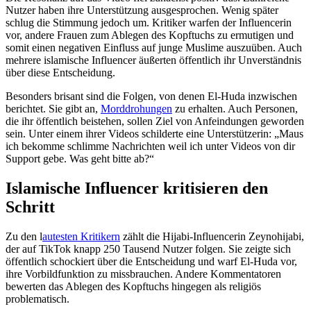
Nutzer haben ihre Unterstützung ausgesprochen. Wenig später
schlug die Stimmung jedoch um. Kritiker warfen der Influencerin
vor, andere Frauen zum Ablegen des Kopftuchs zu ermutigen und
somit einen negativen Einfluss auf junge Muslime auszuüben. Auch
mehrere islamische Influencer äußerten öffentlich ihr Unverständnis
über diese Entscheidung.
Besonders brisant sind die Folgen, von denen El-Huda inzwischen
berichtet. Sie gibt an,
Morddrohungen
zu erhalten. Auch Personen,
die ihr öffentlich beistehen, sollen Ziel von Anfeindungen geworden
sein. Unter einem ihrer Videos schilderte eine Unterstützerin: „Maus
ich bekomme schlimme Nachrichten weil ich unter Videos von dir
Support gebe. Was geht bitte ab?“
Islamische Influencer kritisieren den
Schritt
Zu den l
autesten Kritikern
zählt die Hijabi-Influencerin Zeynohijabi,
der auf TikTok knapp 250 Tausend Nutzer folgen. Sie zeigte sich
öffentlich schockiert über die Entscheidung und warf El-Huda vor,
ihre Vorbildfunktion zu missbrauchen. Andere Kommentatoren
bewerten das Ablegen des Kopftuchs hingegen als religiös
problematisch.