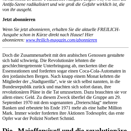
Antifa-Szene radikalisiert und wie groß die Gefahr wirklich ist, die
von ihr ausgeht.
Jetzt abonnieren
Wenn Sie jetzt abonnieren, erhalten Sie die aktuelle FREILICH-
Ausgabe schon in Kürze direkt nach Hause! Hier
abonnieren:
www.freilich-magazin.com/abonnieren
Doch die Zusammenarbeit mit den arabischen Genossen gestaltete
sich bald schwierig. Die Revolutionäre lehnten die
geschlechtergetrennte Unterbringung ab, meckerten über die
Essensrationen und forderten sogar einen Coca-Cola-Automaten in
den jordanischen Bergen. Nach knapp einem Monat kehrten die
Mitglieder der „Stadtguerilla“, wie sie sich selbst nannten, in die
Bundesrepublik zurück und machten sich sofort daran, ihre
revolutionären Pläne in die Tat umzusetzen. Dazu brauchten sie vor
allem eines: Geld. Zu diesem Zweck überfiel die Gruppe am 29.
September 1970 mit dem sogenannten „Dreierschlag“ mehrere
Banken und erbeutete bis Ende 1971 mehr als eine halbe Million
Mark. Immer wieder forderten ihre Aktionen Todesopfer, das erste
Opfer war der Polizist Norbert Schmid.
Die „Maioffensive“ und die revolutionäre