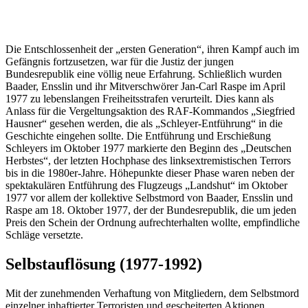
Die Entschlossenheit der „ersten Generation“, ihren Kampf auch im
Gefängnis fortzusetzen, war für die Justiz der jungen
Bundesrepublik eine völlig neue Erfahrung. Schließlich wurden
Baader, Ensslin und ihr Mitverschwörer Jan-Carl Raspe im April
1977 zu lebenslangen Freiheitsstrafen verurteilt. Dies kann als
Anlass für die Vergeltungsaktion des RAF-Kommandos „Siegfried
Hausner“ gesehen werden, die als „Schleyer-Entführung“ in die
Geschichte eingehen sollte. Die Entführung und Erschießung
Schleyers im Oktober 1977 markierte den Beginn des „Deutschen
Herbstes“, der letzten Hochphase des linksextremistischen Terrors
bis in die 1980er-Jahre. Höhepunkte dieser Phase waren neben der
spektakulären Entführung des Flugzeugs „Landshut“ im Oktober
1977 vor allem der kollektive Selbstmord von Baader, Ensslin und
Raspe am 18. Oktober 1977, der der Bundesrepublik, die um jeden
Preis den Schein der Ordnung aufrechterhalten wollte, empfindliche
Schläge versetzte.
Selbstauflösung (1977-1992)
Mit der zunehmenden Verhaftung von Mitgliedern, dem Selbstmord
einzelner inhaftierter Terroristen und gescheiterten Aktionen