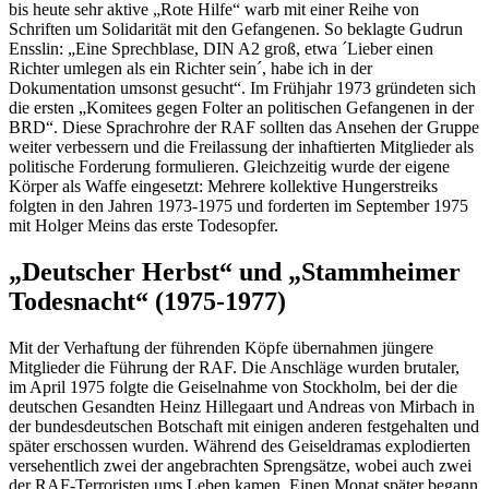
bis heute sehr aktive „Rote Hilfe“ warb mit einer Reihe von
Schriften um Solidarität mit den Gefangenen. So beklagte Gudrun
Ensslin: „Eine Sprechblase, DIN A2 groß, etwa ´Lieber einen
Richter umlegen als ein Richter sein´, habe ich in der
Dokumentation umsonst gesucht“. Im Frühjahr 1973 gründeten sich
die ersten „Komitees gegen Folter an politischen Gefangenen in der
BRD“. Diese Sprachrohre der RAF sollten das Ansehen der Gruppe
weiter verbessern und die Freilassung der inhaftierten Mitglieder als
politische Forderung formulieren. Gleichzeitig wurde der eigene
Körper als Waffe eingesetzt: Mehrere kollektive Hungerstreiks
folgten in den Jahren 1973-1975 und forderten im September 1975
mit Holger Meins das erste Todesopfer.
„Deutscher Herbst“ und „Stammheimer
Todesnacht“ (1975-1977)
Mit der Verhaftung der führenden Köpfe übernahmen jüngere
Mitglieder die Führung der RAF. Die Anschläge wurden brutaler,
im April 1975 folgte die Geiselnahme von Stockholm, bei der die
deutschen Gesandten Heinz Hillegaart und Andreas von Mirbach in
der bundesdeutschen Botschaft mit einigen anderen festgehalten und
später erschossen wurden. Während des Geiseldramas explodierten
versehentlich zwei der angebrachten Sprengsätze, wobei auch zwei
der RAF-Terroristen ums Leben kamen. Einen Monat später begann