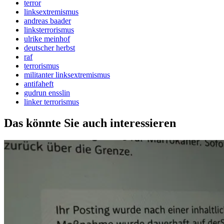
terror
linksextremismus
andreas baader
linksterrorismus
ulrike meinhof
deutscher herbst
raf
terrorismus
militanter linksextremismus
antifaheft
gudrun ensslin
linker terrorismus
Das könnte Sie auch interessieren