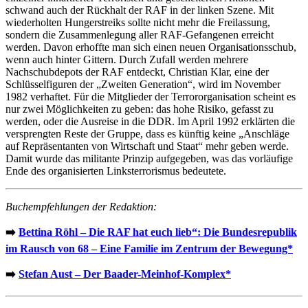
schwand auch der Rückhalt der RAF in der linken Szene. Mit
wiederholten Hungerstreiks sollte nicht mehr die Freilassung,
sondern die Zusammenlegung aller RAF-Gefangenen erreicht
werden. Davon erhoffte man sich einen neuen Organisationsschub,
wenn auch hinter Gittern. Durch Zufall werden mehrere
Nachschubdepots der RAF entdeckt, Christian Klar, eine der
Schlüsselfiguren der „Zweiten Generation“, wird im November
1982 verhaftet. Für die Mitglieder der Terrororganisation scheint es
nur zwei Möglichkeiten zu geben: das hohe Risiko, gefasst zu
werden, oder die Ausreise in die DDR. Im April 1992 erklärten die
versprengten Reste der Gruppe, dass es künftig keine „Anschläge
auf Repräsentanten von Wirtschaft und Staat“ mehr geben werde.
Damit wurde das militante Prinzip aufgegeben, was das vorläufige
Ende des organisierten Linksterrorismus bedeutete.
Buchempfehlungen der Redaktion:
➡️
Bettina Röhl – Die RAF hat euch lieb“: Die Bundesrepublik
im Rausch von 68 – Eine Familie im Zentrum der Bewegung*
➡️
Stefan Aust – Der Baader-Meinhof-Komplex*