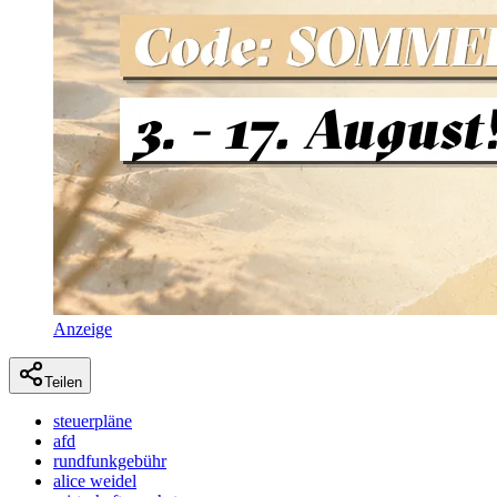
Anzeige
Teilen
steuerpläne
afd
rundfunkgebühr
alice weidel