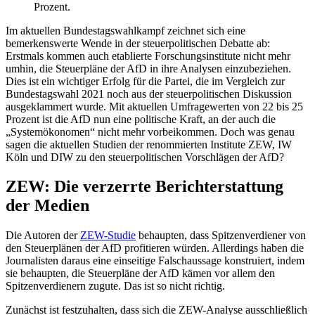
Prozent.
Im aktuellen Bundestagswahlkampf zeichnet sich eine
bemerkenswerte Wende in der steuerpolitischen Debatte ab:
Erstmals kommen auch etablierte Forschungsinstitute nicht mehr
umhin, die Steuerpläne der AfD in ihre Analysen einzubeziehen.
Dies ist ein wichtiger Erfolg für die Partei, die im Vergleich zur
Bundestagswahl 2021 noch aus der steuerpolitischen Diskussion
ausgeklammert wurde. Mit aktuellen Umfragewerten von 22 bis 25
Prozent ist die AfD nun eine politische Kraft, an der auch die
„Systemökonomen“ nicht mehr vorbeikommen. Doch was genau
sagen die aktuellen Studien der renommierten Institute ZEW, IW
Köln und DIW zu den steuerpolitischen Vorschlägen der AfD?
ZEW: Die verzerrte Berichterstattung
der Medien
Die Autoren der
ZEW-Studie
behaupten, dass Spitzenverdiener von
den Steuerplänen der AfD profitieren würden. Allerdings haben die
Journalisten daraus eine einseitige Falschaussage konstruiert, indem
sie behaupten, die Steuerpläne der AfD kämen vor allem den
Spitzenverdienern zugute. Das ist so nicht richtig.
Zunächst ist festzuhalten, dass sich die ZEW-Analyse ausschließlich