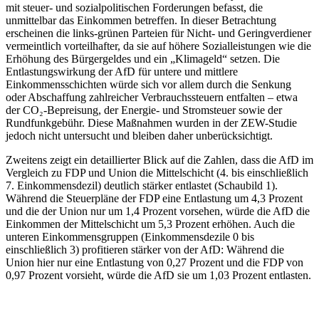
mit steuer- und sozialpolitischen Forderungen befasst, die
unmittelbar das Einkommen betreffen. In dieser Betrachtung
erscheinen die links-grünen Parteien für Nicht- und Geringverdiener
vermeintlich vorteilhafter, da sie auf höhere Sozialleistungen wie die
Erhöhung des Bürgergeldes und ein „Klimageld“ setzen. Die
Entlastungswirkung der AfD für untere und mittlere
Einkommensschichten würde sich vor allem durch die Senkung
oder Abschaffung zahlreicher Verbrauchssteuern entfalten – etwa
der CO₂-Bepreisung, der Energie- und Stromsteuer sowie der
Rundfunkgebühr. Diese Maßnahmen wurden in der ZEW-Studie
jedoch nicht untersucht und bleiben daher unberücksichtigt.
Zweitens zeigt ein detaillierter Blick auf die Zahlen, dass die AfD im
Vergleich zu FDP und Union die Mittelschicht (4. bis einschließlich
7. Einkommensdezil) deutlich stärker entlastet (Schaubild 1).
Während die Steuerpläne der FDP eine Entlastung um 4,3 Prozent
und die der Union nur um 1,4 Prozent vorsehen, würde die AfD die
Einkommen der Mittelschicht um 5,3 Prozent erhöhen. Auch die
unteren Einkommensgruppen (Einkommensdezile 0 bis
einschließlich 3) profitieren stärker von der AfD: Während die
Union hier nur eine Entlastung von 0,27 Prozent und die FDP von
0,97 Prozent vorsieht, würde die AfD sie um 1,03 Prozent entlasten.