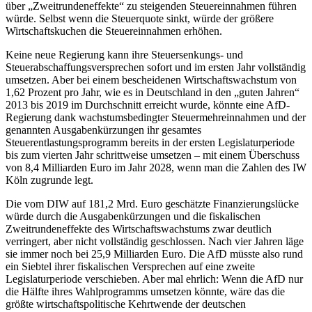
über „Zweitrundeneffekte“ zu steigenden Steuereinnahmen führen
würde. Selbst wenn die Steuerquote sinkt, würde der größere
Wirtschaftskuchen die Steuereinnahmen erhöhen.
Keine neue Regierung kann ihre Steuersenkungs- und
Steuerabschaffungsversprechen sofort und im ersten Jahr vollständig
umsetzen. Aber bei einem bescheidenen Wirtschaftswachstum von
1,62 Prozent pro Jahr, wie es in Deutschland in den „guten Jahren“
2013 bis 2019 im Durchschnitt erreicht wurde, könnte eine AfD-
Regierung dank wachstumsbedingter Steuermehreinnahmen und der
genannten Ausgabenkürzungen ihr gesamtes
Steuerentlastungsprogramm bereits in der ersten Legislaturperiode
bis zum vierten Jahr schrittweise umsetzen – mit einem Überschuss
von 8,4 Milliarden Euro im Jahr 2028, wenn man die Zahlen des IW
Köln zugrunde legt.
Die vom DIW auf 181,2 Mrd. Euro geschätzte Finanzierungslücke
würde durch die Ausgabenkürzungen und die fiskalischen
Zweitrundeneffekte des Wirtschaftswachstums zwar deutlich
verringert, aber nicht vollständig geschlossen. Nach vier Jahren läge
sie immer noch bei 25,9 Milliarden Euro. Die AfD müsste also rund
ein Siebtel ihrer fiskalischen Versprechen auf eine zweite
Legislaturperiode verschieben. Aber mal ehrlich: Wenn die AfD nur
die Hälfte ihres Wahlprogramms umsetzen könnte, wäre das die
größte wirtschaftspolitische Kehrtwende der deutschen