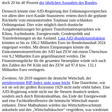
doch 20 bis 40 Prozent
der jährlichen Ausgaben des Bundes
.
Dennoch könnte eine AfD-Regierung ihre Entlastungsversprechen
vor allem über zwei Kanäle finanzieren: erstens durch die geplante
Rückkehr vom missionierenden Totalstaat zum schlanken
Ordnungsstaat. Dies wäre möglich durch drastische
Ausgabenkürzungen bei grünen Transformationsprojekten wie
Klima, Asylindustrie, Energiewende, Genderpolitik und
Transferleistungen an das Ausland.
Laut AfD-Bundestagsfraktion
könnten so bis zu 106,2 Milliarden Euro im Bundeshaushalt 2024
eingespart werden. Mit diesen Einsparungen könnte die
Einkommensteuerreform der AfD laut ZEW mit einem Überschuss
von 9,2 Milliarden Euro gegenfinanziert werden. Die
Finanzierungslücke für die gesamten Steuerpläne würde sich nach
den Zahlen des IW Köln und des ZEW auf 97,8 bzw. 132,1
Milliarden Euro verringern.
Zweitens: Ab 2019 stagniert die deutsche Wirtschaft, der
preisbereinigte BIP-Index sinkt sogar leicht
. Eine Dauerkrise, wie
wir sie seit der großen Rezession 1929 nicht mehr erlebt haben. Eine
AfD-Regierung würde nicht nur die Steuern drastisch senken,
sondern auch durch Bürokratieabbau, das Ende der Energiewende
und eine Fachkräfteoffensive die heimische Wirtschaft massiv
entlasten. Diese Maßnahmen würden das Wirtschaftswachstum
ankurbeln und den „Wirtschaftskuchen“ vergrößern, was wiederum