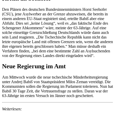
Den Plänen des deutschen Bundesinnenministers Horst Seehofer
(CSU), jene Asylwerber an der Grenze abzuweisen, die bereits in
einem anderen EU-Staat registriert sind, erteilte Babiš aber eine
Abfuhr. Dies sei „keine Lösung“, weil es „das faktische Ende des
Schengener Abkommens“ wäre, meinte der 63-Jährige. Auf eine
solche einseitige Grenzschließung Deutschlands würde dann auch
sein Land reagieren. „Die Tschechische Republik kann nicht das
letzte europäische Land mit offenen Grenzen sein, wenn die anderen
ihre eigenen bereits geschlossen haben.“ Man müsse deshalb ein
Verfahren finden, „bei dem eine bestimmte Zahl an Asylsuchenden
von der Regierung eines Landes direkt eingeladen wird“.
Neue Regierung im Amt
Am Mittwoch wurde die neue tschechische Minderheitsregierung
unter Andrej Babiš von Staatspräsident Milos Zeman vereidigt. Die
Kommunisten sollen die Regierung im Parlament tolerieren. Nun hat
Babiš 30 Tage Zeit, die Vertrauensfrage zu stellen. Daran war der
63-Jährige im ersten Versuch im Jänner noch gescheitert.
Weiterlesen: