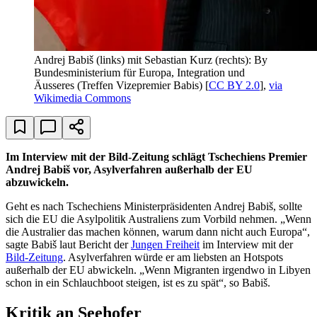
Andrej Babiš (links) mit Sebastian Kurz (rechts): By
Bundesministerium für Europa, Integration und
Äusseres (Treffen Vizepremier Babis) [
CC BY 2.0
],
via
Wikimedia Commons
Im Interview mit der Bild-Zeitung schlägt Tschechiens Premier
Andrej Babiš vor, Asylverfahren außerhalb der EU
abzuwickeln.
Geht es nach Tschechiens Ministerpräsidenten Andrej Babiš, sollte
sich die EU die Asylpolitik Australiens zum Vorbild nehmen. „Wenn
die Australier das machen können, warum dann nicht auch Europa“,
sagte Babiš laut Bericht der
Jungen Freiheit
im Interview mit der
Bild-Zeitung
. Asylverfahren würde er am liebsten an Hotspots
außerhalb der EU abwickeln. „Wenn Migranten irgendwo in Libyen
schon in ein Schlauchboot steigen, ist es zu spät“, so Babiš.
Kritik an Seehofer