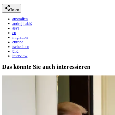
Teilen
australien
andrej babiš
asyl
eu
migration
europa
tschechien
bild
interview
Das könnte Sie auch interessieren