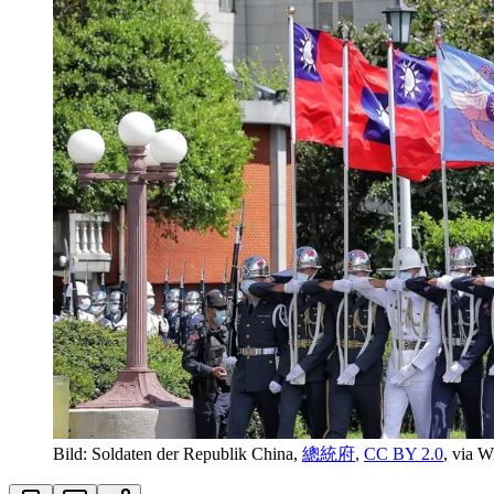
Bild: Soldaten der Republik China,
總統府
,
CC BY 2.0
, via 