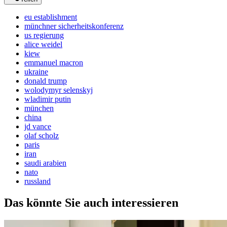
eu establishment
münchner sicherheitskonferenz
us regierung
alice weidel
kiew
emmanuel macron
ukraine
donald trump
wolodymyr selenskyj
wladimir putin
münchen
china
jd vance
olaf scholz
paris
iran
saudi arabien
nato
russland
Das könnte Sie auch interessieren