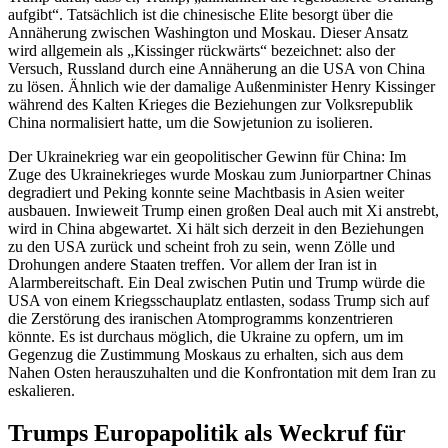
aufgibt“. Tatsächlich ist die chinesische Elite besorgt über die
Annäherung zwischen Washington und Moskau. Dieser Ansatz
wird allgemein als „Kissinger rückwärts“ bezeichnet: also der
Versuch, Russland durch eine Annäherung an die USA von China
zu lösen. Ähnlich wie der damalige Außenminister Henry Kissinger
während des Kalten Krieges die Beziehungen zur Volksrepublik
China normalisiert hatte, um die Sowjetunion zu isolieren.
Der Ukrainekrieg war ein geopolitischer Gewinn für China: Im
Zuge des Ukrainekrieges wurde Moskau zum Juniorpartner Chinas
degradiert und Peking konnte seine Machtbasis in Asien weiter
ausbauen. Inwieweit Trump einen großen Deal auch mit Xi anstrebt,
wird in China abgewartet. Xi hält sich derzeit in den Beziehungen
zu den USA zurück und scheint froh zu sein, wenn Zölle und
Drohungen andere Staaten treffen. Vor allem der Iran ist in
Alarmbereitschaft. Ein Deal zwischen Putin und Trump würde die
USA von einem Kriegsschauplatz entlasten, sodass Trump sich auf
die Zerstörung des iranischen Atomprogramms konzentrieren
könnte. Es ist durchaus möglich, die Ukraine zu opfern, um im
Gegenzug die Zustimmung Moskaus zu erhalten, sich aus dem
Nahen Osten herauszuhalten und die Konfrontation mit dem Iran zu
eskalieren.
Trumps Europapolitik als Weckruf für