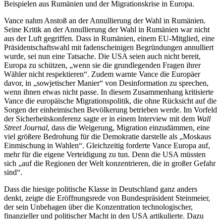
Beispielen aus Rumänien und der Migrationskrise in Europa.
Vance nahm Anstoß an der Annullierung der Wahl in Rumänien.
Seine Kritik an der Annullierung der Wahl in Rumänien war nicht
aus der Luft gegriffen. Dass in Rumänien, einem EU-Mitglied, eine
Präsidentschaftswahl mit fadenscheinigen Begründungen annulliert
wurde, sei nun eine Tatsache. Die USA seien auch nicht bereit,
Europa zu schützen, „wenn sie die grundlegenden Fragen ihrer
Wähler nicht respektieren“. Zudem warnte Vance die Europäer
davor, in „sowjetischer Manier“ von Desinformation zu sprechen,
wenn ihnen etwas nicht passe. In diesem Zusammenhang kritisierte
Vance die europäische Migrationspolitik, die ohne Rücksicht auf die
Sorgen der einheimischen Bevölkerung betrieben werde. Im Vorfeld
der Sicherheitskonferenz sagte er in einem Interview mit dem
Wall
Street Journal
, dass die Weigerung, Migration einzudämmen, eine
viel größere Bedrohung für die Demokratie darstelle als „Moskaus
Einmischung in Wahlen“. Gleichzeitig forderte Vance Europa auf,
mehr für die eigene Verteidigung zu tun. Denn die USA müssten
sich „auf die Regionen der Welt konzentrieren, die in großer Gefahr
sind“.
Dass die hiesige politische Klasse in Deutschland ganz anders
denkt, zeigte die Eröffnungsrede von Bundespräsident Steinmeier,
der sein Unbehagen über die Konzentration technologischer,
finanzieller und politischer Macht in den USA artikulierte. Dazu