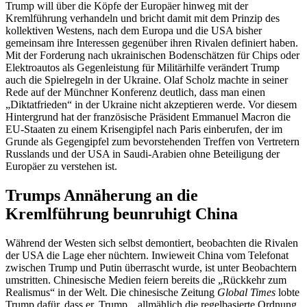
Trump will über die Köpfe der Europäer hinweg mit der
Kremlführung verhandeln und bricht damit mit dem Prinzip des
kollektiven Westens, nach dem Europa und die USA bisher
gemeinsam ihre Interessen gegenüber ihren Rivalen definiert haben.
Mit der Forderung nach ukrainischen Bodenschätzen für Chips oder
Elektroautos als Gegenleistung für Militärhilfe verändert Trump
auch die Spielregeln in der Ukraine. Olaf Scholz machte in seiner
Rede auf der Münchner Konferenz deutlich, dass man einen
„Diktatfrieden“ in der Ukraine nicht akzeptieren werde. Vor diesem
Hintergrund hat der französische Präsident Emmanuel Macron die
EU-Staaten zu einem Krisengipfel nach Paris einberufen, der im
Grunde als Gegengipfel zum bevorstehenden Treffen von Vertretern
Russlands und der USA in Saudi-Arabien ohne Beteiligung der
Europäer zu verstehen ist.
Trumps Annäherung an die
Kremlführung beunruhigt China
Während der Westen sich selbst demontiert, beobachten die Rivalen
der USA die Lage eher nüchtern. Inwieweit China vom Telefonat
zwischen Trump und Putin überrascht wurde, ist unter Beobachtern
umstritten. Chinesische Medien feiern bereits die „Rückkehr zum
Realismus“ in der Welt. Die chinesische Zeitung
Global Times
lobte
Trump dafür, dass er, Trump, „allmählich die regelbasierte Ordnung