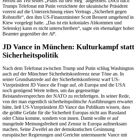
Herbst als Teil seines „Plans für den Sieg“ angeboten. Doch nach
Trumps Telefonat mit Putin verzichtete der ukrainische Präsident
vorerst auf die Unterzeichnung eines Vertrags „Sicherheit gegen
Rohstoffe“, den ihm US-Finanzminister Scott Bessent umgehend in
Kiew vorgelegt hatte. „Das ist ein koloniales Abkommen und
Selenskyj kann es nicht unterschreiben“, sagte ein ehemaliger hoher
Beamter gegenüber der
AP
.
JD Vance in München: Kulturkampf statt
Sicherheitspolitik
Nach dem Telefonat zwischen Trump und Putin schlug Washington
auch auf der Münchner Sicherheitskonferenz neue Töne an. In
seiner Grundsatzrede auf der Sicherheitskonferenz warf US-
Vizepräsident JD Vance die Frage auf, ob Europa und die USA
noch genügend Werte teilten, um das gegenseitige
Beistandsversprechen der NATO zu rechtfertigen. In seiner Rede,
von der man eigentlich sicherheitspolitische Ausführungen erwartet
hätte, ließ US-Vizepräsident JD Vance das Publikum wissen, dass
die größte Gefahr für die Sicherheit Europas nicht aus Russland
oder China komme, sondern von innen. Damit wollte er auf
mangelnde Meinungsfreiheit und Zensur in Europa aufmerksam
machen. Seine Zweifel an der demokratischen Gesinnung
europäischer Regierungen und Gerichte untermauerte Vance mit