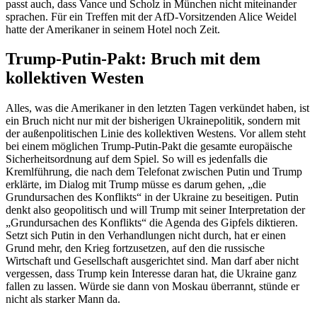
passt auch, dass Vance und Scholz in München nicht miteinander
sprachen. Für ein Treffen mit der AfD-Vorsitzenden Alice Weidel
hatte der Amerikaner in seinem Hotel noch Zeit.
Trump-Putin-Pakt: Bruch mit dem
kollektiven Westen
Alles, was die Amerikaner in den letzten Tagen verkündet haben, ist
ein Bruch nicht nur mit der bisherigen Ukrainepolitik, sondern mit
der außenpolitischen Linie des kollektiven Westens. Vor allem steht
bei einem möglichen Trump-Putin-Pakt die gesamte europäische
Sicherheitsordnung auf dem Spiel. So will es jedenfalls die
Kremlführung, die nach dem Telefonat zwischen Putin und Trump
erklärte, im Dialog mit Trump müsse es darum gehen, „die
Grundursachen des Konflikts“ in der Ukraine zu beseitigen. Putin
denkt also geopolitisch und will Trump mit seiner Interpretation der
„Grundursachen des Konflikts“ die Agenda des Gipfels diktieren.
Setzt sich Putin in den Verhandlungen nicht durch, hat er einen
Grund mehr, den Krieg fortzusetzen, auf den die russische
Wirtschaft und Gesellschaft ausgerichtet sind. Man darf aber nicht
vergessen, dass Trump kein Interesse daran hat, die Ukraine ganz
fallen zu lassen. Würde sie dann von Moskau überrannt, stünde er
nicht als starker Mann da.