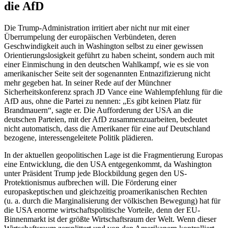
die AfD
Die Trump-Administration irritiert aber nicht nur mit einer
Überrumpelung der europäischen Verbündeten, deren
Geschwindigkeit auch in Washington selbst zu einer gewissen
Orientierungslosigkeit geführt zu haben scheint, sondern auch mit
einer Einmischung in den deutschen Wahlkampf, wie es sie von
amerikanischer Seite seit der sogenannten Entnazifizierung nicht
mehr gegeben hat. In seiner Rede auf der Münchner
Sicherheitskonferenz sprach JD Vance eine Wahlempfehlung für die
AfD aus, ohne die Partei zu nennen: „Es gibt keinen Platz für
Brandmauern“, sagte er. Die Aufforderung der USA an die
deutschen Parteien, mit der AfD zusammenzuarbeiten, bedeutet
nicht automatisch, dass die Amerikaner für eine auf Deutschland
bezogene, interessengeleitete Politik plädieren.
In der aktuellen geopolitischen Lage ist die Fragmentierung Europas
eine Entwicklung, die den USA entgegenkommt, da Washington
unter Präsident Trump jede Blockbildung gegen den US-
Protektionismus aufbrechen will. Die Förderung einer
europaskeptischen und gleichzeitig proamerikanischen Rechten
(u. a. durch die Marginalisierung der völkischen Bewegung) hat für
die USA enorme wirtschaftspolitische Vorteile, denn der EU-
Binnenmarkt ist der größte Wirtschaftsraum der Welt. Wenn dieser