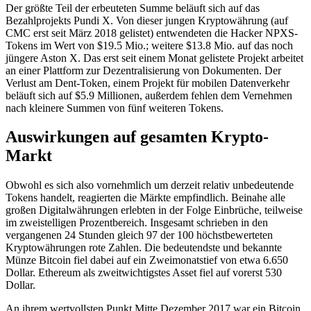
Der größte Teil der erbeuteten Summe beläuft sich auf das
Bezahlprojekts Pundi X. Von dieser jungen Kryptowährung (auf
CMC erst seit März 2018 gelistet) entwendeten die Hacker NPXS-
Tokens im Wert von $19.5 Mio.; weitere $13.8 Mio. auf das noch
jüngere Aston X. Das erst seit einem Monat gelistete Projekt arbeitet
an einer Plattform zur Dezentralisierung von Dokumenten. Der
Verlust am Dent-Token, einem Projekt für mobilen Datenverkehr
beläuft sich auf $5.9 Millionen, außerdem fehlen dem Vernehmen
nach kleinere Summen von fünf weiteren Tokens.
Auswirkungen auf gesamten Krypto-
Markt
Obwohl es sich also vornehmlich um derzeit relativ unbedeutende
Tokens handelt, reagierten die Märkte empfindlich. Beinahe alle
großen Digitalwährungen erlebten in der Folge Einbrüche, teilweise
im zweistelligen Prozentbereich. Insgesamt schrieben in den
vergangenen 24 Stunden gleich 97 der 100 höchstbewerteten
Kryptowährungen rote Zahlen. Die bedeutendste und bekannte
Münze Bitcoin fiel dabei auf ein Zweimonatstief von etwa 6.650
Dollar. Ethereum als zweitwichtigstes Asset fiel auf vorerst 530
Dollar.
An ihrem wertvollsten Punkt Mitte Dezember 2017 war ein Bitcoin