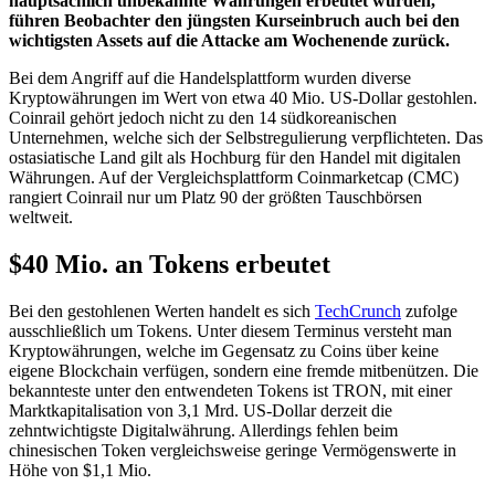
hauptsächlich unbekannte Währungen erbeutet wurden,
führen Beobachter den jüngsten Kurseinbruch auch bei den
wichtigsten Assets auf die Attacke am Wochenende zurück.
Bei dem Angriff auf die Handelsplattform wurden diverse
Kryptowährungen im Wert von etwa 40 Mio. US-Dollar gestohlen.
Coinrail gehört jedoch nicht zu den 14 südkoreanischen
Unternehmen, welche sich der Selbstregulierung verpflichteten. Das
ostasiatische Land gilt als Hochburg für den Handel mit digitalen
Währungen. Auf der Vergleichsplattform Coinmarketcap (CMC)
rangiert Coinrail nur um Platz 90 der größten Tauschbörsen
weltweit.
$40 Mio. an Tokens erbeutet
Bei den gestohlenen Werten handelt es sich
TechCrunch
zufolge
ausschließlich um Tokens. Unter diesem Terminus versteht man
Kryptowährungen, welche im Gegensatz zu Coins über keine
eigene Blockchain verfügen, sondern eine fremde mitbenützen. Die
bekannteste unter den entwendeten Tokens ist TRON, mit einer
Marktkapitalisation von 3,1 Mrd. US-Dollar derzeit die
zehntwichtigste Digitalwährung. Allerdings fehlen beim
chinesischen Token vergleichsweise geringe Vermögenswerte in
Höhe von $1,1 Mio.