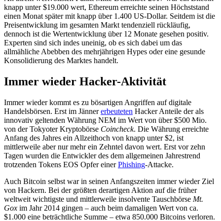
knapp unter $19.000 wert, Ethereum erreichte seinen Höchststand
einen Monat später mit knapp über 1.400 US-Dollar. Seitdem ist die
Preisentwicklung im gesamten Markt tendenziell rückläufig,
dennoch ist die Wertentwicklung über 12 Monate gesehen positiv.
Experten sind sich indes uneinig, ob es sich dabei um das
allmähliche Abebben des mehrjährigen Hypes oder eine gesunde
Konsolidierung des Marktes handelt.
Immer wieder Hacker-Aktivität
Immer wieder kommt es zu bösartigen Angriffen auf digitale
Handelsbörsen. Erst im Jänner
erbeuteten
Hacker Anteile der als
innovativ geltenden Währung NEM im Wert von über $500 Mio.
von der Tokyoter Kryptobörse
Coincheck
. Die Währung erreichte
Anfang des Jahres ein Allzeithoch von knapp unter $2, ist
mittlerweile aber nur mehr ein Zehntel davon wert. Erst vor zehn
Tagen wurden die Entwickler des dem allgemeinen Jahrestrend
trotzenden Tokens EOS Opfer einer
Phishing
-Attacke.
Auch Bitcoin selbst war in seinen Anfangszeiten immer wieder Ziel
von Hackern. Bei der größten derartigen Aktion auf die früher
weltweit wichtigste und mittlerweile insolvente Tauschbörse
Mt.
Gox
im Jahr 2014 gingen – auch beim damaligen Wert von ca.
$1.000 eine beträchtliche Summe – etwa 850.000 Bitcoins verloren.