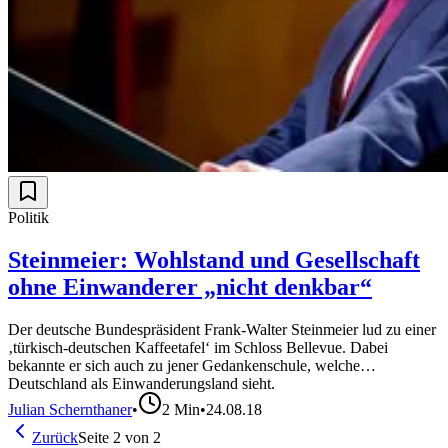
Politik
Steinmeier: Wohlstand und Gesellschaft
ohne Einwanderer „nicht denkbar“
Der deutsche Bundespräsident Frank-Walter Steinmeier lud zu einer
‚türkisch-deutschen Kaffeetafel‘ im Schloss Bellevue. Dabei
bekannte er sich auch zu jener Gedankenschule, welche
Deutschland als Einwanderungsland sieht.
Julian Schernthaner
•
2
Min
•
24.08.18
Zurück
Seite
2
von
2