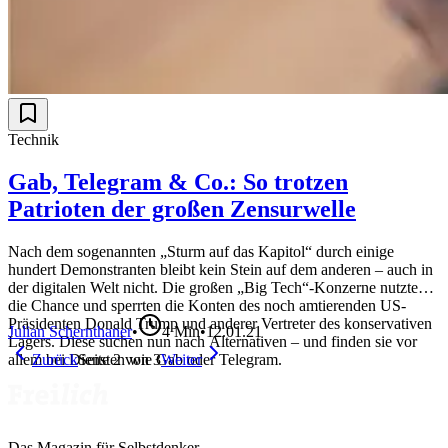
Technik
Gab, Telegram & Co.: So trotzen
Patrioten der großen Zensurwelle
Nach dem sogenannten „Sturm auf das Kapitol“ durch einige
hundert Demonstranten bleibt kein Stein auf dem anderen – auch in
der digitalen Welt nicht. Die großen „Big Tech“-Konzerne nutzten
die Chance und sperrten die Konten des noch amtierenden US-
Präsidenten Donald Trump und anderer Vertreter des konservativen
Julian Schernthaner
•
4
Min
•
12.01.21
Lagers. Diese suchen nun nach Alternativen – und finden sie vor
allem bei Diensten wie Gab oder Telegram.
Zurück
Seite
2
von
3
Weiter
Das Magazin für Selbstdenker.