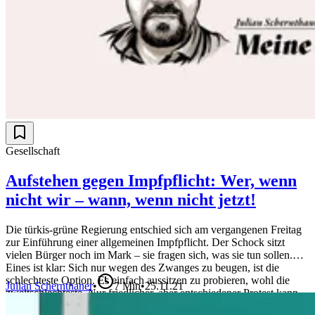
Gesellschaft
Aufstehen gegen Impfpflicht: Wer, wenn
nicht wir – wann, wenn nicht jetzt!
Die türkis-grüne Regierung entschied sich am vergangenen Freitag
zur Einführung einer allgemeinen Impfpflicht. Der Schock sitzt
vielen Bürger noch im Mark – sie fragen sich, was sie tun sollen.
Eines ist klar: Sich nur wegen des Zwanges zu beugen, ist die
schlechteste Option. Es einfach aussitzen zu probieren, wohl die
Julian Schernthaner
•
7
Min
•
25.11.21
zweitschlechteste. Nur friedlicher, aber entschiedener Protest kann
uns nun noch retten.