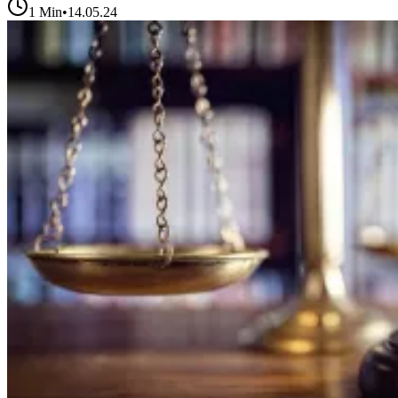
1
Min
•
14.05.24