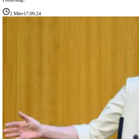
2
Min
•
17.09.24