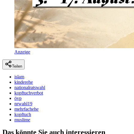
Anzeige
Teilen
islam
kinderehe
nationalratswahl
kopftuchverbot
övp
nrwahl19
mehrfachehe
kopftuch
muslime
Das könnte Sie auch interessieren