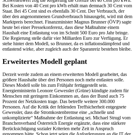
Schwellenwert zog die Regierung die Grenze bei 40 Cent pro kWh.
Bei Kosten von 40 Cent pro kWh erhält man demnach 30 Cent vom
Staat. Bei 45 Cent sind es ebenfalls 30 Cent. Der Verbrauch, der
über den angenommenen Grundverbrauch hinausgeht, wird mit dem
Marktpreis berechnet. Finanzminister Magnus Brunner (ÖVP) sagte
heute bei einer Pressekonferenz, dass diese Maßnahme einem
Haushalt eine Entlastung von im Schnitt 500 Euro pro Jahr bringe.
Die Regierung stelle dafür vier Milliarden Euro zur Verfügung. Er
stehe hinter dem Modell, so Brunner, da es inflationsdämpfend und
entlastend wirke, aber zugleich auch der Sparanreiz bestehen bleibe.
Erweitertes Modell geplant
Derzeit werde zudem an einem erweiterten Modell gearbeitet, das
größere Haushalte über drei Personen noch mehr entlasten solle.
Dieses Modell solle bis zum Frühjahr fertiggestellt sein.
Energieministerin Leonore Gewessler (Grüne) kündigte zudem für
Menschen mit geringem Einkommen an, dass der Bund auch 75
Prozent der Netzkosten trage. Das betreffe weitere 300.000
Personen. Auf die Kritik der fehlenden Treffsicherheit entgegnete
Gewessler, dass die Stromkostenbremse eine „schnelle und
unkomplizierte“ Maßnahme der Entlastung sei. Michael Strugl vom
Branchenverband Österreich Energie ergänzte, dass eine stärkere
Berücksichtigung sozialer Kriterien mehr Zeit in Anspruch
genommen hätte. Schon jetzt seien die Anforderungen an die IT der