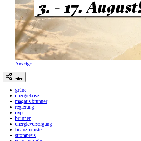
Anzeige
Teilen
grüne
energiekrise
magnus brunner
regierung
övp
brunner
energieversorgung
finanzminister
strompreis
schwarz-grün