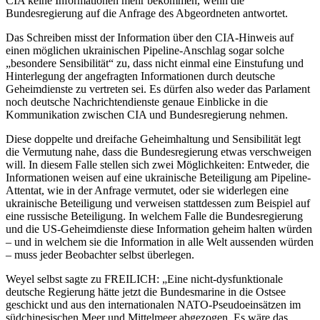
CIA keine Informationen mehr bekommen, wenn die
Bundesregierung auf die Anfrage des Abgeordneten antwortet.
Das Schreiben misst der Information über den CIA-Hinweis auf
einen möglichen ukrainischen Pipeline-Anschlag sogar solche
„besondere Sensibilität“ zu, dass nicht einmal eine Einstufung und
Hinterlegung der angefragten Informationen durch deutsche
Geheimdienste zu vertreten sei. Es dürfen also weder das Parlament
noch deutsche Nachrichtendienste genaue Einblicke in die
Kommunikation zwischen CIA und Bundesregierung nehmen.
Diese doppelte und dreifache Geheimhaltung und Sensibilität legt
die Vermutung nahe, dass die Bundesregierung etwas verschweigen
will. In diesem Falle stellen sich zwei Möglichkeiten: Entweder, die
Informationen weisen auf eine ukrainische Beteiligung am Pipeline-
Attentat, wie in der Anfrage vermutet, oder sie widerlegen eine
ukrainische Beteiligung und verweisen stattdessen zum Beispiel auf
eine russische Beteiligung. In welchem Falle die Bundesregierung
und die US-Geheimdienste diese Information geheim halten würden
– und in welchem sie die Information in alle Welt aussenden würden
– muss jeder Beobachter selbst überlegen.
Weyel selbst sagte zu FREILICH: „Eine nicht-dysfunktionale
deutsche Regierung hätte jetzt die Bundesmarine in die Ostsee
geschickt und aus den internationalen NATO-Pseudoeinsätzen im
südchinesischen Meer und Mittelmeer abgezogen. Es wäre das