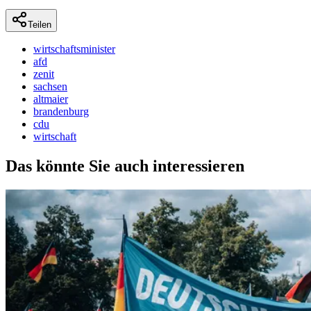
Teilen
wirtschaftsminister
afd
zenit
sachsen
altmaier
brandenburg
cdu
wirtschaft
Das könnte Sie auch interessieren