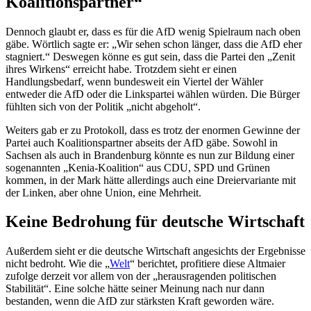
Koalitionspartner“
Dennoch glaubt er, dass es für die AfD wenig Spielraum nach oben
gäbe. Wörtlich sagte er: „Wir sehen schon länger, dass die AfD eher
stagniert.“ Deswegen könne es gut sein, dass die Partei den „Zenit
ihres Wirkens“ erreicht habe. Trotzdem sieht er einen
Handlungsbedarf, wenn bundesweit ein Viertel der Wähler
entweder die AfD oder die Linkspartei wählen würden. Die Bürger
fühlten sich von der Politik „nicht abgeholt“.
Weiters gab er zu Protokoll, dass es trotz der enormen Gewinne der
Partei auch Koalitionspartner abseits der AfD gäbe. Sowohl in
Sachsen als auch in Brandenburg könnte es nun zur Bildung einer
sogenannten „Kenia-Koalition“ aus CDU, SPD und Grünen
kommen, in der Mark hätte allerdings auch eine Dreiervariante mit
der Linken, aber ohne Union, eine Mehrheit.
Keine Bedrohung für deutsche Wirtschaft
Außerdem sieht er die deutsche Wirtschaft angesichts der Ergebnisse
nicht bedroht. Wie die „
Welt
“ berichtet, profitiere diese Altmaier
zufolge derzeit vor allem von der „herausragenden politischen
Stabilität“. Eine solche hätte seiner Meinung nach nur dann
bestanden, wenn die AfD zur stärksten Kraft geworden wäre.