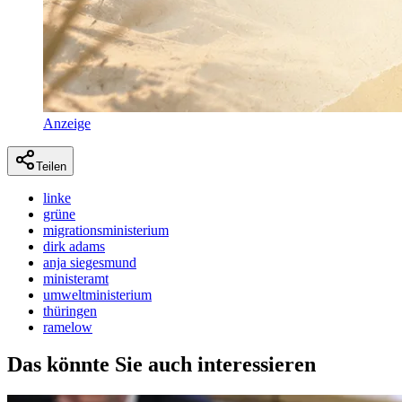
Anzeige
Teilen
linke
grüne
migrationsministerium
dirk adams
anja siegesmund
ministeramt
umweltministerium
thüringen
ramelow
Das könnte Sie auch interessieren