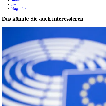
kärnten
ltw
klagenfurt
Das könnte Sie auch interessieren