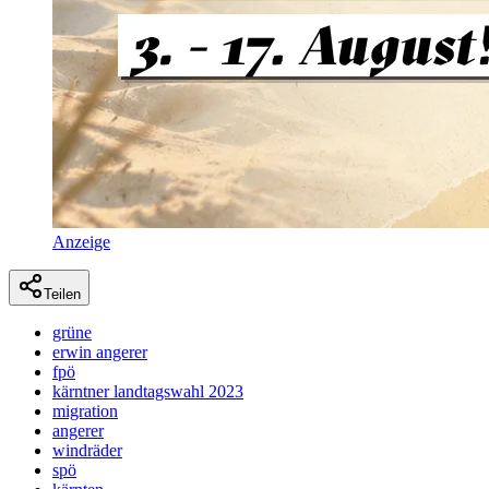
Anzeige
Teilen
grüne
erwin angerer
fpö
kärntner landtagswahl 2023
migration
angerer
windräder
spö