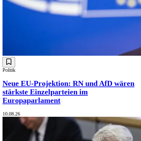
Politik
Neue EU-Projektion: RN und AfD wären
stärkste Einzelparteien im
Europaparlament
10.08.26