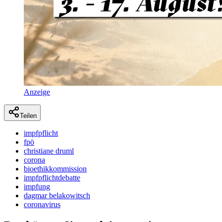
Anzeige
Teilen
impfpflicht
fpö
christiane druml
corona
bioethikkommission
impfpflichtdebatte
impfung
dagmar belakowitsch
coronavirus