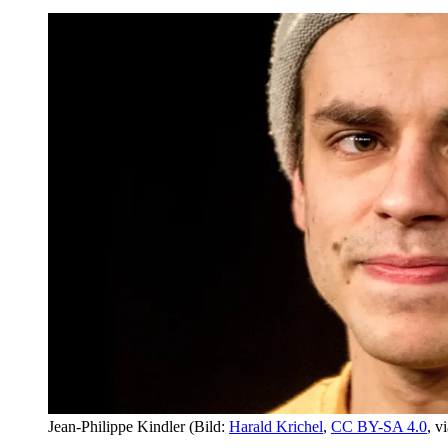
Jean-Philippe Kindler
(Bild:
Harald Krichel
,
CC BY-SA 4.0
, 