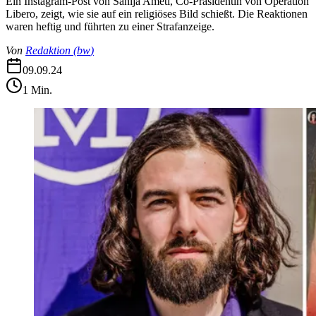
Ein Instagram-Post von Sanija Ameti, Co-Präsidentin von Operation
Libero, zeigt, wie sie auf ein religiöses Bild schießt. Die Reaktionen
waren heftig und führten zu einer Strafanzeige.
Von
Redaktion
(
bw
)
09.09.24
1
Min.