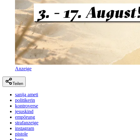
Anzeige
Teilen
sanija ameti
politikerin
kontroverse
jesuskind
empörung
strafanzeige
instagram
pistole
bern