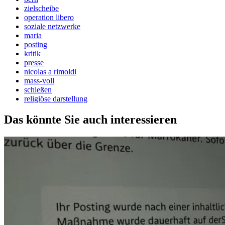
zielscheibe
operation libero
soziale netzwerke
maria
posting
kritik
presse
nicolas a rimoldi
mass-voll
schießen
religiöse darstellung
Das könnte Sie auch interessieren