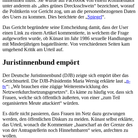
hinnehmen muss. Sie wurde auf Facebook von einem Kommentator
unter anderem als „altes grünes Drecksschwein“ bezeichnet, worauf
die Politikerin vor Gericht zog, um an die personenbezogenen Daten
des Users zu kommen. Dies berichtete der „
Spiegel
“.
Das Gericht begründete seine Entscheidung damit, dass der User
einen Link zu einem Artikel kommentierte, in welchem die Frage
aufgeworfen wurde, ob Künast im Jahr 1986 sexuelle Handlungen
mit Minderjährigen bagatellisierte. Von verschiedenen Seiten kam
umgehend Kritik am Urteil auf.
Juristinnenbund empört
Der Deutsche Juristinnenbund (DJB) zeigte sich empört über das
Gerichtsurteil. Die DJB-Präsidentin Maria Wersig erklärte laut „
n-
tv
“: „Wir brauchen eine zügige Weiterentwicklung des
Netzwerkdurchsetzungsgesetzes“. Es käme zu häufig vor, dass sich
Frauen, welche sich öffentlich äußerten, von einer „zum Teil
organisierten Meute attackiert“ würden.
Es dürfe nicht passieren, dass Frauen im Netz dazu gezwungen
werden, den öffentlichen Diskurs zu meiden. Künast selbst erklärte,
das Urteil, wonach die Kommentare „haarscharf an der Grenze des
von der Antragstellerin noch Hinnehmbaren“ seien, anfechten zu
wollen.