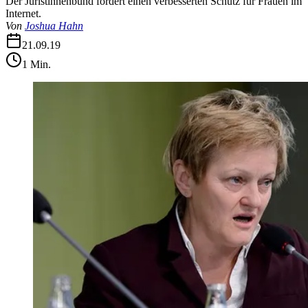
Der Juristinnenbund fordert einen verbesserten Schutz für Frauen im
Internet.
Von
Joshua Hahn
21.09.19
1
Min.