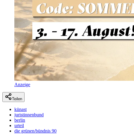
Anzeige
Teilen
künast
juristinnenbund
berlin
urteil
die grünen/bündnis 90