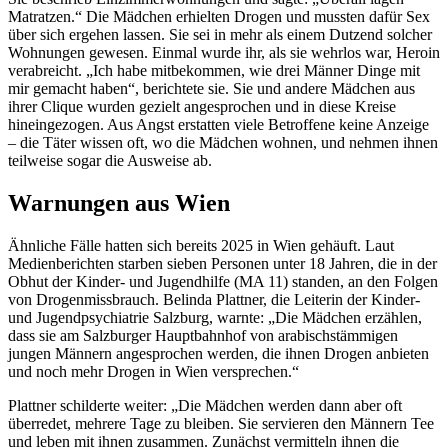
Matratzen.“ Die Mädchen erhielten Drogen und mussten dafür Sex
über sich ergehen lassen. Sie sei in mehr als einem Dutzend solcher
Wohnungen gewesen. Einmal wurde ihr, als sie wehrlos war, Heroin
verabreicht. „Ich habe mitbekommen, wie drei Männer Dinge mit
mir gemacht haben“, berichtete sie. Sie und andere Mädchen aus
ihrer Clique wurden gezielt angesprochen und in diese Kreise
hineingezogen. Aus Angst erstatten viele Betroffene keine Anzeige
– die Täter wissen oft, wo die Mädchen wohnen, und nehmen ihnen
teilweise sogar die Ausweise ab.
Warnungen aus Wien
Ähnliche Fälle hatten sich bereits 2025 in Wien gehäuft. Laut
Medienberichten starben sieben Personen unter 18 Jahren, die in der
Obhut der Kinder- und Jugendhilfe (MA 11) standen, an den Folgen
von Drogenmissbrauch. Belinda Plattner, die Leiterin der Kinder-
und Jugendpsychiatrie Salzburg, warnte: „Die Mädchen erzählen,
dass sie am Salzburger Hauptbahnhof von arabischstämmigen
jungen Männern angesprochen werden, die ihnen Drogen anbieten
und noch mehr Drogen in Wien versprechen.“
Plattner schilderte weiter: „Die Mädchen werden dann aber oft
überredet, mehrere Tage zu bleiben. Sie servieren den Männern Tee
und leben mit ihnen zusammen. Zunächst vermitteln ihnen die