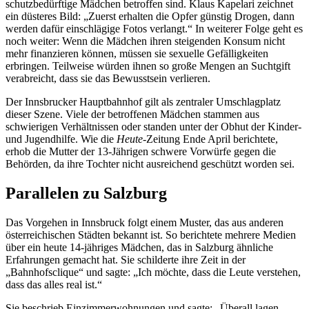
schutzbedürftige Mädchen betroffen sind. Klaus Kapelari zeichnet
ein düsteres Bild: „Zuerst erhalten die Opfer günstig Drogen, dann
werden dafür einschlägige Fotos verlangt.“ In weiterer Folge geht es
noch weiter: Wenn die Mädchen ihren steigenden Konsum nicht
mehr finanzieren können, müssen sie sexuelle Gefälligkeiten
erbringen. Teilweise würden ihnen so große Mengen an Suchtgift
verabreicht, dass sie das Bewusstsein verlieren.
Der Innsbrucker Hauptbahnhof gilt als zentraler Umschlagplatz
dieser Szene. Viele der betroffenen Mädchen stammen aus
schwierigen Verhältnissen oder standen unter der Obhut der Kinder-
und Jugendhilfe. Wie die
Heute
-Zeitung Ende April berichtete,
erhob die Mutter der 13-Jährigen schwere Vorwürfe gegen die
Behörden, da ihre Tochter nicht ausreichend geschützt worden sei.
Parallelen zu Salzburg
Das Vorgehen in Innsbruck folgt einem Muster, das aus anderen
österreichischen Städten bekannt ist. So berichtete mehrere Medien
über ein heute 14-jähriges Mädchen, das in Salzburg ähnliche
Erfahrungen gemacht hat. Sie schilderte ihre Zeit in der
„Bahnhofsclique“ und sagte: „Ich möchte, dass die Leute verstehen,
dass das alles real ist.“
Sie beschrieb Einzimmerwohnungen und sagte: „Überall lagen