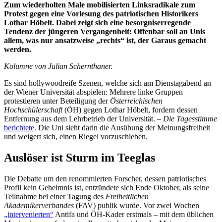
Zum wiederholten Male mobilisierten Linksradikale zum
Protest gegen eine Vorlesung des patriotischen Historikers
Lothar Höbelt. Dabei zeigt sich eine besorgniserregende
Tendenz der jüngeren Vergangenheit: Offenbar soll an Unis
allem, was nur ansatzweise „rechts“ ist, der Garaus gemacht
werden.
Kolumne von Julian Schernthaner.
Es sind hollywoodreife Szenen, welche sich am Dienstagabend an
der Wiener Universität abspielen: Mehrere linke Gruppen
protestieren unter Beteiligung der
Österreichischen
Hochschülerschaft
(ÖH) gegen Lothar Höbelt, fordern dessen
Entfernung aus dem Lehrbetrieb der Universität. –
Die Tagesstimme
berichtete
. Die Uni sieht darin die Ausübung der Meinungsfreiheit
und weigert sich, einen Riegel vorzuschieben.
Auslöser ist Sturm im Teeglas
Die Debatte um den renommierten Forscher, dessen patriotisches
Profil kein Geheimnis ist, entzündete sich Ende Oktober, als seine
Teilnahme bei einer Tagung des
Freiheitlichen
Akademikerverbandes
(FAV) publik wurde. Vor zwei Wochen
„intervenierten“
Antifa und ÖH-Kader erstmals – mit dem üblichen