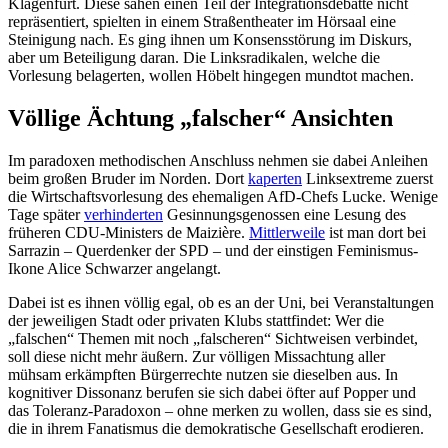
Klagenfurt. Diese sahen einen Teil der Integrationsdebatte nicht
repräsentiert, spielten in einem Straßentheater im Hörsaal eine
Steinigung nach. Es ging ihnen um Konsensstörung im Diskurs,
aber um Beteiligung daran. Die Linksradikalen, welche die
Vorlesung belagerten, wollen Höbelt hingegen mundtot machen.
Völlige Ächtung „falscher“ Ansichten
Im paradoxen methodischen Anschluss nehmen sie dabei Anleihen
beim großen Bruder im Norden. Dort
kaperten
Linksextreme zuerst
die Wirtschaftsvorlesung des ehemaligen AfD-Chefs Lucke. Wenige
Tage später
verhinderten
Gesinnungsgenossen eine Lesung des
früheren CDU-Ministers de Maizière.
Mittlerweile
ist man dort bei
Sarrazin – Querdenker der SPD – und der einstigen Feminismus-
Ikone Alice Schwarzer angelangt.
Dabei ist es ihnen völlig egal, ob es an der Uni, bei Veranstaltungen
der jeweiligen Stadt oder privaten Klubs stattfindet: Wer die
„falschen“ Themen mit noch „falscheren“ Sichtweisen verbindet,
soll diese nicht mehr äußern. Zur völligen Missachtung aller
mühsam erkämpften Bürgerrechte nutzen sie dieselben aus. In
kognitiver Dissonanz berufen sie sich dabei öfter auf Popper und
das Toleranz-Paradoxon – ohne merken zu wollen, dass sie es sind,
die in ihrem Fanatismus die demokratische Gesellschaft erodieren.