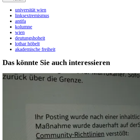
universität wien
linksextremismus
antifa
kolumne
wien
deutungshoheit
lothar höbelt
akademische freiheit
Das könnte Sie auch interessieren