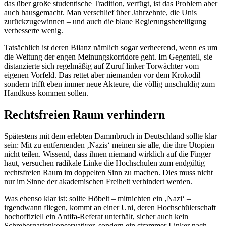
das über große studentische Tradition, verfügt, ist das Problem aber
auch hausgemacht. Man verschlief über Jahrzehnte, die Unis
zurückzugewinnen – und auch die blaue Regierungsbeteiligung
verbesserte wenig.
Tatsächlich ist deren Bilanz nämlich sogar verheerend, wenn es um
die Weitung der engen Meinungskorridore geht. Im Gegenteil, sie
distanzierte sich regelmäßig auf Zuruf linker Torwächter vom
eigenen Vorfeld. Das rettet aber niemanden vor dem Krokodil –
sondern trifft eben immer neue Akteure, die völlig unschuldig zum
Handkuss kommen sollen.
Rechtsfreien Raum verhindern
Spätestens mit dem erlebten Dammbruch in Deutschland sollte klar
sein: Mit zu entfernenden ‚Nazis‘ meinen sie alle, die ihre Utopien
nicht teilen. Wissend, dass ihnen niemand wirklich auf die Finger
haut, versuchen radikale Linke die Hochschulen zum endgültig
rechtsfreien Raum im doppelten Sinn zu machen. Dies muss nicht
nur im Sinne der akademischen Freiheit verhindert werden.
Was ebenso klar ist: sollte Höbelt – mitnichten ein ‚Nazi‘ –
irgendwann fliegen, kommt an einer Uni, deren Hochschülerschaft
hochoffiziell ein Antifa-Referat unterhält, sicher auch kein
Schrebergartenkonservativer, sondern ein strammer Linker nach.