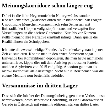
Meinungskorridore schon länger eng
Dabei ist die linke Hegemonie kein Naturgewächs, sondern
Konsequenz eines „Marsches durch die Institutionen“. Mit Folgen:
Unpolitische Menschen kommen nach zehn Semestern mit
linksradikalen Utopien vollgestopft heraus und verzapfen ihre
Vorstellungen an die nächste Generation. Nur: bis vor Kurzem
stellte niemand ihre Narrative ernsthaft infrage. Dann spielte die
Realität ihnen ein Schnippchen.
Ich hatte die zweischneidige Freude, als Querdenker genau in jener
Zeit zu studieren. Konnte man in den ersten Semestern sogar
Einwände bei Kommilitonen deponieren, die man heute nicht mehr
unterschriebe, kippte dies mit dem Aufstieg patriotischer Parteien
und den Asylwirren von 2015 endgültig. Ab sofort galt man als
nicht-Linker quasi als Aussätziger. Nicht nur in Reizthemen war die
eigene Meinung nun bestenfalls geduldet.
Versäumnisse im dritten Lager
Dass sich die Inhaber der Deutungshoheit gegen deren Verlust umso
härter wehren, desto stärker die Bedrohung, ist eine Binsenweisheit.
Gerade in Österreich mit seinem traditionell starken drittes Lager,