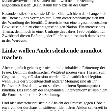
Maximalvorwurf, den sie allen mit abweichender Meinung
angedeihen lassen: „Kein Raum für Nazis an der Uni!“
Besonders stieß den selbsterklärten Sittenwächtern dabei angeblich
die Thematik des Vortrages auf. Denn dieser beschäftigte sich mit
der Wandlung der Identität Österreichs von einem gesamtdeutschen
Bewusstsein hin zu einer eigenständigen Nation. Ein interessantes
Thema, denn noch in einer Umfrage des Jahres 1980 bejahten nur
Zweidrittel diesen Befund, jeder Fünfte sah diese auch damals erst
in der Werdung.
Linke wollen Andersdenkende mundtot
machen
Aber eigentlich geht es gar nicht um die inhaltliche Erörterung der
Frage. Denn im akademischen Wettstreit mögen viele Thesen zum
Gegenstand reger Diskussion werden. Und natürlich sei legitim,
wenn Teile der Studentenschaft anderer Meinung sind als ihr
Professor. Selbst dann, wenn sie dies mit einem Spontanprotest
kundtun. Das Problem der sogenannten „Intervention“ ist also nicht
die Form – sondern die Stoßrichtung.
Und hier unterscheidet sich die Absicht der Proteste gegen Höbelt
etwa von der durchaus umstrittenen Identitären-Aktion seinerzeit in