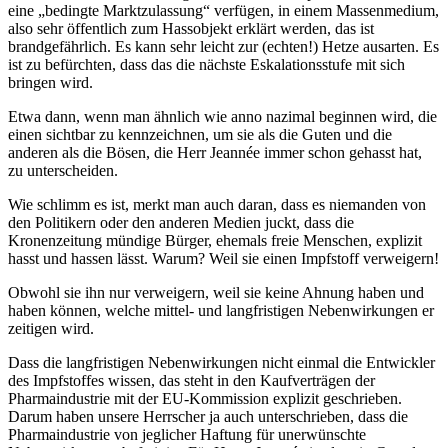
eine „bedingte Marktzulassung“ verfügen, in einem Massenmedium,
also sehr öffentlich zum Hassobjekt erklärt werden, das ist
brandgefährlich. Es kann sehr leicht zur (echten!) Hetze ausarten. Es
ist zu befürchten, dass das die nächste Eskalationsstufe mit sich
bringen wird.
Etwa dann, wenn man ähnlich wie anno nazimal beginnen wird, die
einen sichtbar zu kennzeichnen, um sie als die Guten und die
anderen als die Bösen, die Herr Jeannée immer schon gehasst hat,
zu unterscheiden.
Wie schlimm es ist, merkt man auch daran, dass es niemanden von
den Politikern oder den anderen Medien juckt, dass die
Kronenzeitung mündige Bürger, ehemals freie Menschen, explizit
hasst und hassen lässt. Warum? Weil sie einen Impfstoff verweigern!
Obwohl sie ihn nur verweigern, weil sie keine Ahnung haben und
haben können, welche mittel- und langfristigen Nebenwirkungen er
zeitigen wird.
Dass die langfristigen Nebenwirkungen nicht einmal die Entwickler
des Impfstoffes wissen, das steht in den Kaufverträgen der
Pharmaindustrie mit der EU-Kommission explizit geschrieben.
Darum haben unsere Herrscher ja auch unterschrieben, dass die
Pharmaindustrie von jeglicher Haftung für unerwünschte