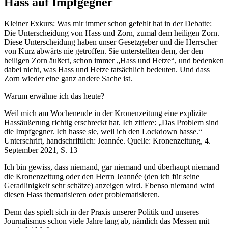
Hass auf Impfgegner
Kleiner Exkurs: Was mir immer schon gefehlt hat in der Debatte:
Die Unterscheidung von Hass und Zorn, zumal dem heiligen Zorn.
Diese Unterscheidung haben unser Gesetzgeber und die Herrscher
von Kurz abwärts nie getroffen. Sie unterstellten dem, der den
heiligen Zorn äußert, schon immer „Hass und Hetze“, und bedenken
dabei nicht, was Hass und Hetze tatsächlich bedeuten. Und dass
Zorn wieder eine ganz andere Sache ist.
Warum erwähne ich das heute?
Weil mich am Wochenende in der Kronenzeitung eine explizite
Hassäußerung richtig erschreckt hat. Ich zitiere: „Das Problem sind
die Impfgegner. Ich hasse sie, weil ich den Lockdown hasse.“
Unterschrift, handschriftlich: Jeannée. Quelle: Kronenzeitung, 4.
September 2021, S. 13
Ich bin gewiss, dass niemand, gar niemand und überhaupt niemand
die Kronenzeitung oder den Herrn Jeannée (den ich für seine
Geradlinigkeit sehr schätze) anzeigen wird. Ebenso niemand wird
diesen Hass thematisieren oder problematisieren.
Denn das spielt sich in der Praxis unserer Politik und unseres
Journalismus schon viele Jahre lang ab, nämlich das Messen mit