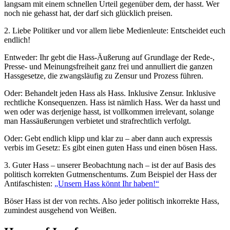
langsam mit einem schnellen Urteil gegenüber dem, der hasst. Wer
noch nie gehasst hat, der darf sich glücklich preisen.
2. Liebe Politiker und vor allem liebe Medienleute: Entscheidet euch
endlich!
Entweder: Ihr gebt die Hass-Äußerung auf Grundlage der Rede-,
Presse- und Meinungsfreiheit ganz frei und annulliert die ganzen
Hassgesetze, die zwangsläufig zu Zensur und Prozess führen.
Oder: Behandelt jeden Hass als Hass. Inklusive Zensur. Inklusive
rechtliche Konsequenzen. Hass ist nämlich Hass. Wer da hasst und
wen oder was derjenige hasst, ist vollkommen irrelevant, solange
man Hassäußerungen verbietet und strafrechtlich verfolgt.
Oder: Gebt endlich klipp und klar zu – aber dann auch expressis
verbis im Gesetz: Es gibt einen guten Hass und einen bösen Hass.
3. Guter Hass – unserer Beobachtung nach – ist der auf Basis des
politisch korrekten Gutmenschentums. Zum Beispiel der Hass der
Antifaschisten:
„Unsern Hass könnt Ihr haben!“
Böser Hass ist der von rechts. Also jeder politisch inkorrekte Hass,
zumindest ausgehend von Weißen.