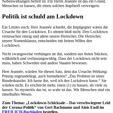
Nebenwirkungen befreit ist. Für Herrn Jeannée ist das ein Grund,
Menschen zu hassen, die einen solchen Impfstoff verweigern.
Politik ist schuld am Lockdown
Ein Letztes noch: Herr Jeannée schreibt, die Impfgegner wären die
Ursache für den Lockdown. Es stimmt bloß nicht. Den Lockdown
verursachen einzig und allein unsere Herrscher. Die Herrscher,
unsere Nomenklatura, entscheiden mit freiem Willen den
Lockdown.
Nicht zwangsweise verhängen sie ihn, sondern aus freien Stücken,
willkürlich und verfassungswidrig. Dass der Lockdown nicht sein
muss, haben Schweden und andere Staaten bewiesen.
Herr Jeannée, würden Sie diesen Satz, dem das Ursache-Wirkung-
Prinzip zugrundeliegt, auch formulieren? „Das Problem ist unser
Bundeskanzler. Ich hasse ihn, weil ich den Lockdown hasse.“ Sie
würden nicht. Es erschreckt mehr, einen (1) zu hassen, als viele zu
hassen. So mysteriös das ist, so wahr ist das. Wir Menschen sind ein
rätselhaftes Wesen.
Zum Thema:
„Lockdown-Schicksale – Das verschwiegene Leid
der Corona-Politik“ von Gert Bachmann und Alois Endl im
FREILICH-Buchladen
bestellen.