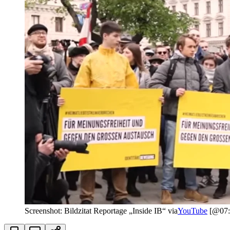
Screenshot: Bildzitat Reportage „Inside IB“ via
YouTube
[@07: