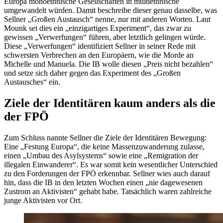
Europa monoethnische Gesellschaften in multiethnische
umgewandelt würden. Damit beschreibe dieser genau dasselbe, was
Sellner „Großen Austausch“ nenne, nur mit anderen Worten. Laut
Mounk sei dies ein „einzigartiges Experiment“, das zwar zu
gewissen „Verwerfungen“ führen, aber letztlich gelingen würde.
Diese „Verwerfungen“ identifiziert Sellner in seiner Rede mit
schwersten Verbrechen an den Europäern, wie die Morde an
Michelle und Manuela. Die IB wolle diesen „Preis nicht bezahlen“
und setze sich daher gegen das Experiment des „Großen
Austausches“ ein.
Ziele der Identitären kaum anders als die
der FPÖ
Zum Schluss nannte Sellner die Ziele der Identitären Bewegung:
Eine „Festung Europa“, die keine Massenzuwanderung zulasse,
einen „Umbau des Asylsystems“ sowie eine „Remigration der
illegalen Einwanderer“. Es war somit kein wesentlicher Unterschied
zu den Forderungen der FPÖ erkennbar. Sellner wies auch darauf
hin, dass die IB in den letzten Wochen einen „nie dagewesenen
Zustrom an Aktivisten“ gehabt habe. Tatsächlich waren zahlreiche
junge Aktivisten vor Ort.