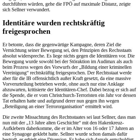
durchführen würden, gehe die FPÖ auf maximale Distanz, zeigte
sich Sellner verwundert.
Identitäre wurden rechtskräftig
freigesprochen
Er betonte, dass die gegenwärtige Kampagne, deren Ziel die
Vernichtung seiner Bewegung sei, den Prinzipien des Rechsstaats
absolut widerspreche. Es liege nichts gegen die Identitären vor. Die
Bewegung wurde sowohl bei der Störaktion im Audimax als auch
beim Prozess wegen des Vorwurfs der „Bildung einer kriminellen
Vereinigung“ rechtskräftig freigesprochen. Der Rechtsstaat werde
aber für die IB offensichtlich außer Kraft gesetzt, da eine massive
Vorverurteilung betrieben werde, ohne auch nur eine Anklage
abzuwarten, kritisierte der Identitären-Chef. Dabei bezog er sich auf
die Spende, die er vom Christchurch-Terroristen ein Jahr vor dessen
Tat erhalten hatte und aufgrund derer nun gegen ihn wegen
„Beteiligung an einer Terrororganisation“ ermittelt wird.
Die zweite Missachtung des Rechtsstaates sei laut Sellner, dass man
nun mit der „13 Jahre alten Geschichte“ mit den Hakenkreuz-
Aufklebern daherkomme, die er im Alter von 16 oder 17 Jahren an
eine Synagoge geklebt hatte. Sellner wurde schon damals dafür
bestraft, er erhielt eine Diversion. Er habe sich damals entschuldigt,