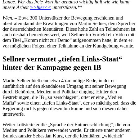
Länge. Wer das freie Wort für genauso wichtig hält wie wir, kann
unsere Arbeit
>>hier<<
unterstützen.**
Wien.
– Etwa 300 Unterstützer der Bewegung erschienen und
übertrafen damit die Erwartungen von Martin Sellner, dem Sprecher
der österreichischen Identitären. Diese hohe Zahl an Teilnehmern ist
auch deshalb bemerkenswert, weil Sellner im Vorfeld ein Video mit
dem Titel „Komm nicht zur Demo“ aufgenommen hatte, in dem er
vor möglichen Folgen einer Teilnahme an der Kundgebung warnte.
Sellner vermutet „tiefen Links-Staat“
hinter der Kampagne gegen IB
Martin Sellner hielt eine etwa 45-minütige Rede, in der er
ausführlich auf den skandalösen Umgang mit seiner Bewegung
durch Behörden, Medien und Politiker einging. Hinter den
Bestrebungen, die IB „zu zerschlagen“, ortet er eine „Medien-
Mafia“ sowie einen „tiefen Links-Staat“, der so mächtig sei, dass die
Regierung nichts gegen diesen tun könne und sich diesem daher
unterwerfe.
Weiter kritisierte er die „Sprache der Entmenschlichung“, die von
Medien und Politikern verwendet werde. Er zitierte unter anderen
Bundeskanzler Sebastian Kurz, der die Identitären „widerlich“