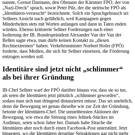
nannte, Gernot Darmann, den Obmann der Kärntner FPÖ, der von
„Nazi-Dreck“ sprach, sowie Peter Pilz, der die steirische FPÖ als
„Identitären-verseucht“ bezeichnete. Solch ein Sprachgebrauch sei
Sellners Ansicht nach gefährlich, weil Kampagnen gegen
Minderheiten stets mit Worten anfangen und dann in Taten enden
würden. Ebenso kritisierte Sellner Forderungen nach einer
Isolierung der IB. Bundespräsident Alexander Van der Van der
Bellen sagte etwa, man dürfe keinen Kontakt zu „diesen
Rechtsextremen“ haben. Verkehrsminister Norbert Hofer (FPÖ)
forderte, dass Medien, die sich für Sellner einsetzen, die Förderung
entzogen werden soll.
Identitäre sind jetzt nicht „schlimmer“
als bei ihrer Gründung
IB-Chef Sellner warf der FPÖ darüber hinaus vor, dass sie so tue,
als seien die Identitären jetzt plötzlich „schlimmer geworden“,
sodass man sich nun dringend distanzieren müsse. Das sei unehrlich,
denn die Bewegung sei genau dieselbe wie zur Zeit der Gründung,
betonte der Identitären-Chef. Die umstrittensten Aktionen der
Bewegung, wie etwa die Störung eines Jelinek-Stückes im
Audimax, seien schon Jahre her. Damals habe Strache die
Identitären aber noch durch einen Facebook-Post unterstützt. Jetzt
hingegen, wo die Identitären derartige Störaktionen gar nicht mehr