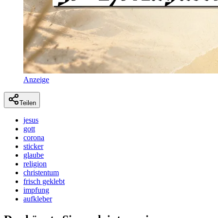
Anzeige
Teilen
jesus
gott
corona
sticker
glaube
religion
christentum
frisch geklebt
impfung
aufkleber