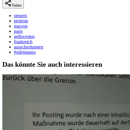
Teilen
steuern
proteste
macron
paris
gelbwesten
frankreich
ausschreitungen
#giletjaunes
Das könnte Sie auch interessieren