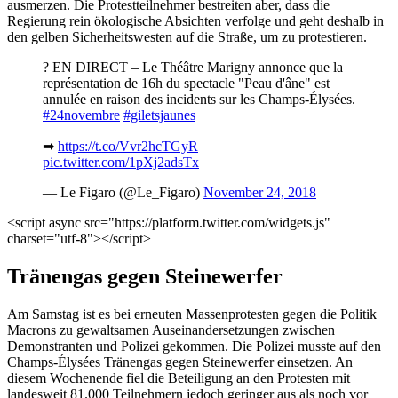
ausmerzen. Die Protestteilnehmer bestreiten aber, dass die
Regierung rein ökologische Absichten verfolge und geht deshalb in
den gelben Sicherheitswesten auf die Straße, um zu protestieren.
? EN DIRECT – Le Théâtre Marigny annonce que la
représentation de 16h du spectacle "Peau d'âne" est
annulée en raison des incidents sur les Champs-Élysées.
#24novembre
#giletsjaunes
➡
https://t.co/Vvr2hcTGyR
pic.twitter.com/1pXj2adsTx
— Le Figaro (@Le_Figaro)
November 24, 2018
<script async src="https://platform.twitter.com/widgets.js"
charset="utf-8"></script>
Tränengas gegen Steinewerfer
Am Samstag ist es bei erneuten Massenprotesten gegen die Politik
Macrons zu gewaltsamen Auseinandersetzungen zwischen
Demonstranten und Polizei gekommen. Die Polizei musste auf den
Champs-Élysées Tränengas gegen Steinewerfer einsetzen. An
diesem Wochenende fiel die Beteiligung an den Protesten mit
landesweit 81.000 Teilnehmern jedoch geringer aus als noch vor