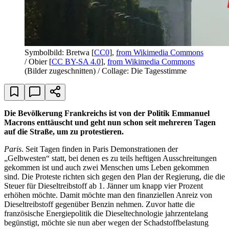
Symbolbild: Bretwa [
CC0
],
from Wikimedia Commons
/ Obier [
CC BY-SA 4.0
],
from Wikimedia Commons
(Bilder zugeschnitten) / Collage: Die Tagesstimme
Die Bevölkerung Frankreichs ist von der Politik Emmanuel
Macrons enttäuscht und geht nun schon seit mehreren Tagen
auf die Straße, um zu protestieren.
Paris
. Seit Tagen finden in Paris Demonstrationen der
„Gelbwesten“ statt, bei denen es zu teils heftigen Ausschreitungen
gekommen ist und auch zwei Menschen ums Leben gekommen
sind. Die Proteste richten sich gegen den Plan der Regierung, die die
Steuer für Dieseltreibstoff ab 1. Jänner um knapp vier Prozent
erhöhen möchte. Damit möchte man den finanziellen Anreiz von
Dieseltreibstoff gegenüber Benzin nehmen. Zuvor hatte die
französische Energiepolitik die Dieseltechnologie jahrzentelang
begünstigt, möchte sie nun aber wegen der Schadstoffbelastung