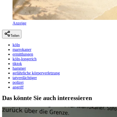
Anzeige
Teilen
köln
marrokaner
ermittlungen
köln-longerich
tiktok
hammer
gefährliche körperverletzung
tatverdächtiger
polizei
angriff
Das könnte Sie auch interessieren