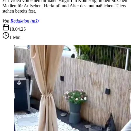
Ein Video von einem brutalen Angriff in Köln sorgt in den Sozialen
Medien für Aufsehen. Herkunft und Alter des mutmaßlichen Täters
stehen bereits fest.
Von
Redaktion
(
mš
)
18.04.25
1
Min.