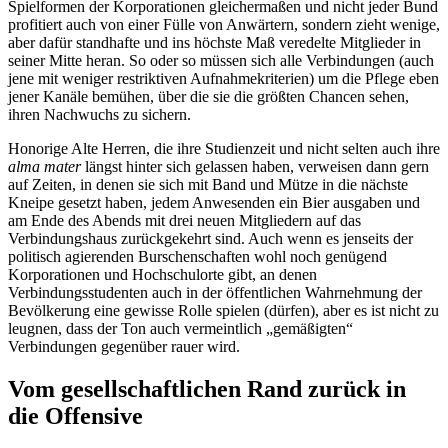
Spielformen der Korporationen gleichermaßen und nicht jeder Bund
profitiert auch von einer Fülle von Anwärtern, sondern zieht wenige,
aber dafür standhafte und ins höchste Maß veredelte Mitglieder in
seiner Mitte heran. So oder so müssen sich alle Verbindungen (auch
jene mit weniger restriktiven Aufnahmekriterien) um die Pflege eben
jener Kanäle bemühen, über die sie die größten Chancen sehen,
ihren Nachwuchs zu sichern.
Honorige Alte Herren, die ihre Studienzeit und nicht selten auch ihre
alma mater
längst hinter sich gelassen haben, verweisen dann gern
auf Zeiten, in denen sie sich mit Band und Mütze in die nächste
Kneipe gesetzt haben, jedem Anwesenden ein Bier ausgaben und
am Ende des Abends mit drei neuen Mitgliedern auf das
Verbindungshaus zurückgekehrt sind. Auch wenn es jenseits der
politisch agierenden Burschenschaften wohl noch genügend
Korporationen und Hochschulorte gibt, an denen
Verbindungsstudenten auch in der öffentlichen Wahrnehmung der
Bevölkerung eine gewisse Rolle spielen (dürfen), aber es ist nicht zu
leugnen, dass der Ton auch vermeintlich „gemäßigten“
Verbindungen gegenüber rauer wird.
Vom gesellschaftlichen Rand zurück in
die Offensive