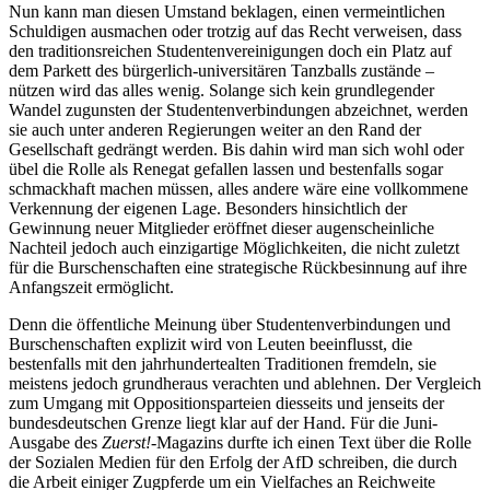
Nun kann man diesen Umstand beklagen, einen vermeintlichen
Schuldigen ausmachen oder trotzig auf das Recht verweisen, dass
den traditionsreichen Studentenvereinigungen doch ein Platz auf
dem Parkett des bürgerlich-universitären Tanzballs zustände –
nützen wird das alles wenig. Solange sich kein grundlegender
Wandel zugunsten der Studentenverbindungen abzeichnet, werden
sie auch unter anderen Regierungen weiter an den Rand der
Gesellschaft gedrängt werden. Bis dahin wird man sich wohl oder
übel die Rolle als Renegat gefallen lassen und bestenfalls sogar
schmackhaft machen müssen, alles andere wäre eine vollkommene
Verkennung der eigenen Lage. Besonders hinsichtlich der
Gewinnung neuer Mitglieder eröffnet dieser augenscheinliche
Nachteil jedoch auch einzigartige Möglichkeiten, die nicht zuletzt
für die Burschenschaften eine strategische Rückbesinnung auf ihre
Anfangszeit ermöglicht.
Denn die öffentliche Meinung über Studentenverbindungen und
Burschenschaften explizit wird von Leuten beeinflusst, die
bestenfalls mit den jahrhundertealten Traditionen fremdeln, sie
meistens jedoch grundheraus verachten und ablehnen. Der Vergleich
zum Umgang mit Oppositionsparteien diesseits und jenseits der
bundesdeutschen Grenze liegt klar auf der Hand. Für die Juni-
Ausgabe des
Zuerst!-
Magazins durfte ich einen Text über die Rolle
der Sozialen Medien für den Erfolg der AfD schreiben, die durch
die Arbeit einiger Zugpferde um ein Vielfaches an Reichweite