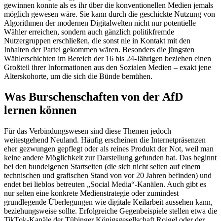
gewinnen konnte als es ihr über die konventionellen Medien jemals
möglich gewesen wäre. Sie kann durch die geschickte Nutzung von
Algorithmen der modernen Digitalwelten nicht nur potentielle
Wähler erreichen, sondern auch gänzlich politikfremde
Nutzergruppen erschließen, die sonst nie in Kontakt mit den
Inhalten der Partei gekommen wären. Besonders die jüngsten
Wählerschichten im Bereich der 16 bis 24-Jährigen beziehen einen
Großteil ihrer Informationen aus den Sozialen Medien – exakt jene
Alterskohorte, um die sich die Bünde bemühen.
Was Burschenschaften von der AfD
lernen können
Für das Verbindungswesen sind diese Themen jedoch
weitestgehend Neuland. Häufig erscheinen die Internetpräsenzen
eher gezwungen gepflegt oder als reines Produkt der Not, weil man
keine andere Möglichkeit zur Darstellung gefunden hat. Das beginnt
bei den bundeigenen Startseiten (die sich nicht selten auf einem
technischen und grafischen Stand von vor 20 Jahren befinden) und
endet bei lieblos betreuten „Social Media“-Kanälen. Auch gibt es
nur selten eine konkrete Medienstrategie oder zumindest
grundlegende Überlegungen wie digitale Keilarbeit aussehen kann,
beziehungsweise sollte. Erfolgreiche Gegenbeispiele stellen etwa die
TikTok-Kanäle der Tübinger Königsgesellschaft Roigel oder der