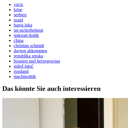
vucic
krise
serbien
usaid
banja luka
un-sicherheitsrat
milorad dodik
china
christian schmidt
dayton abkommen
republika srpska
bosnien und herzegowina
miloš lukić
russland
machtpolitik
Das könnte Sie auch interessieren