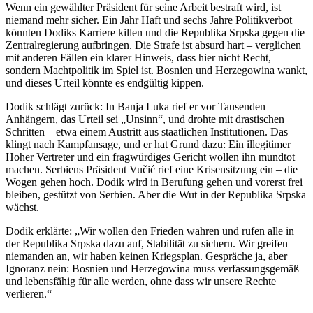
Wenn ein gewählter Präsident für seine Arbeit bestraft wird, ist
niemand mehr sicher. Ein Jahr Haft und sechs Jahre Politikverbot
könnten Dodiks Karriere killen und die Republika Srpska gegen die
Zentralregierung aufbringen. Die Strafe ist absurd hart – verglichen
mit anderen Fällen ein klarer Hinweis, dass hier nicht Recht,
sondern Machtpolitik im Spiel ist. Bosnien und Herzegowina wankt,
und dieses Urteil könnte es endgültig kippen.
Dodik schlägt zurück: In Banja Luka rief er vor Tausenden
Anhängern, das Urteil sei „Unsinn“, und drohte mit drastischen
Schritten – etwa einem Austritt aus staatlichen Institutionen. Das
klingt nach Kampfansage, und er hat Grund dazu: Ein illegitimer
Hoher Vertreter und ein fragwürdiges Gericht wollen ihn mundtot
machen. Serbiens Präsident Vučić rief eine Krisensitzung ein – die
Wogen gehen hoch. Dodik wird in Berufung gehen und vorerst frei
bleiben, gestützt von Serbien. Aber die Wut in der Republika Srpska
wächst.
Dodik erklärte: „Wir wollen den Frieden wahren und rufen alle in
der Republika Srpska dazu auf, Stabilität zu sichern. Wir greifen
niemanden an, wir haben keinen Kriegsplan. Gespräche ja, aber
Ignoranz nein: Bosnien und Herzegowina muss verfassungsgemäß
und lebensfähig für alle werden, ohne dass wir unsere Rechte
verlieren.“