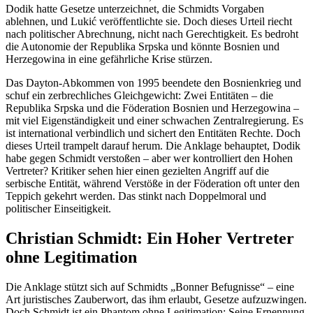
Dodik hatte Gesetze unterzeichnet, die Schmidts Vorgaben
ablehnen, und Lukić veröffentlichte sie. Doch dieses Urteil riecht
nach politischer Abrechnung, nicht nach Gerechtigkeit. Es bedroht
die Autonomie der Republika Srpska und könnte Bosnien und
Herzegowina in eine gefährliche Krise stürzen.
Das Dayton-Abkommen von 1995 beendete den Bosnienkrieg und
schuf ein zerbrechliches Gleichgewicht: Zwei Entitäten – die
Republika Srpska und die Föderation Bosnien und Herzegowina –
mit viel Eigenständigkeit und einer schwachen Zentralregierung. Es
ist international verbindlich und sichert den Entitäten Rechte. Doch
dieses Urteil trampelt darauf herum. Die Anklage behauptet, Dodik
habe gegen Schmidt verstoßen – aber wer kontrolliert den Hohen
Vertreter? Kritiker sehen hier einen gezielten Angriff auf die
serbische Entität, während Verstöße in der Föderation oft unter den
Teppich gekehrt werden. Das stinkt nach Doppelmoral und
politischer Einseitigkeit.
Christian Schmidt: Ein Hoher Vertreter
ohne Legitimation
Die Anklage stützt sich auf Schmidts „Bonner Befugnisse“ – eine
Art juristisches Zauberwort, das ihm erlaubt, Gesetze aufzuzwingen.
Doch Schmidt ist ein Phantom ohne Legitimation: Seine Ernennung