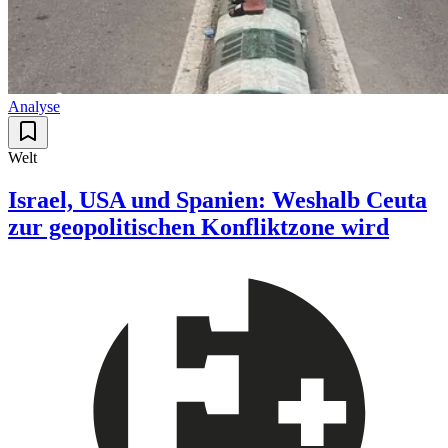
Analyse
Welt
Israel, USA und Spanien: Weshalb Ceuta
zur geopolitischen Konfliktzone wird