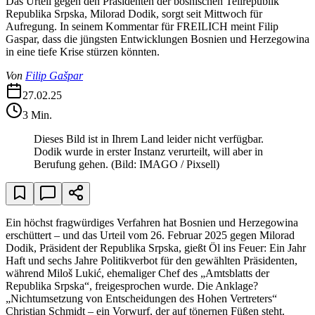
Das Urteil gegen den Präsidenten der bosnischen Teilrepublik
Republika Srpska, Milorad Dodik, sorgt seit Mittwoch für
Aufregung. In seinem Kommentar für FREILICH meint Filip
Gaspar, dass die jüngsten Entwicklungen Bosnien und Herzegowina
in eine tiefe Krise stürzen könnten.
Von
Filip Gašpar
27.02.25
3
Min.
Dieses Bild ist in Ihrem Land leider nicht verfügbar.
Dodik wurde in erster Instanz verurteilt, will aber in
Berufung gehen.
(Bild: IMAGO / Pixsell)
Ein höchst fragwürdiges Verfahren hat Bosnien und Herzegowina
erschüttert – und das Urteil vom 26. Februar 2025 gegen Milorad
Dodik, Präsident der Republika Srpska, gießt Öl ins Feuer: Ein Jahr
Haft und sechs Jahre Politikverbot für den gewählten Präsidenten,
während Miloš Lukić, ehemaliger Chef des „Amtsblatts der
Republika Srpska“, freigesprochen wurde. Die Anklage?
„Nichtumsetzung von Entscheidungen des Hohen Vertreters“
Christian Schmidt – ein Vorwurf, der auf tönernen Füßen steht.