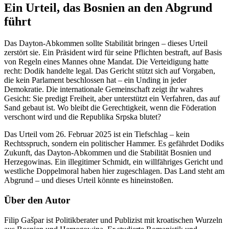
Ein Urteil, das Bosnien an den Abgrund
führt
Das Dayton-Abkommen sollte Stabilität bringen – dieses Urteil
zerstört sie. Ein Präsident wird für seine Pflichten bestraft, auf Basis
von Regeln eines Mannes ohne Mandat. Die Verteidigung hatte
recht: Dodik handelte legal. Das Gericht stützt sich auf Vorgaben,
die kein Parlament beschlossen hat – ein Unding in jeder
Demokratie. Die internationale Gemeinschaft zeigt ihr wahres
Gesicht: Sie predigt Freiheit, aber unterstützt ein Verfahren, das auf
Sand gebaut ist. Wo bleibt die Gerechtigkeit, wenn die Föderation
verschont wird und die Republika Srpska blutet?
Das Urteil vom 26. Februar 2025 ist ein Tiefschlag – kein
Rechtsspruch, sondern ein politischer Hammer. Es gefährdet Dodiks
Zukunft, das Dayton-Abkommen und die Stabilität Bosnien und
Herzegowinas. Ein illegitimer Schmidt, ein willfähriges Gericht und
westliche Doppelmoral haben hier zugeschlagen. Das Land steht am
Abgrund – und dieses Urteil könnte es hineinstoßen.
Über den Autor
Filip Gašpar ist Politikberater und Publizist mit kroatischen Wurzeln