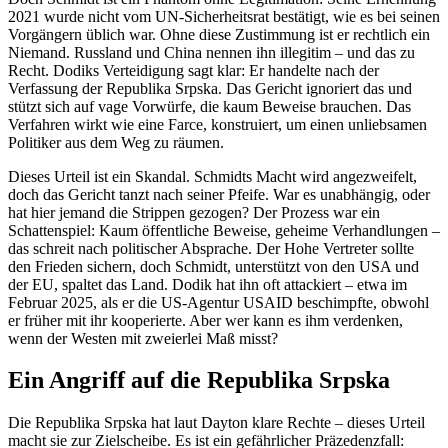
2021 wurde nicht vom UN-Sicherheitsrat bestätigt, wie es bei seinen
Vorgängern üblich war. Ohne diese Zustimmung ist er rechtlich ein
Niemand. Russland und China nennen ihn illegitim – und das zu
Recht. Dodiks Verteidigung sagt klar: Er handelte nach der
Verfassung der Republika Srpska. Das Gericht ignoriert das und
stützt sich auf vage Vorwürfe, die kaum Beweise brauchen. Das
Verfahren wirkt wie eine Farce, konstruiert, um einen unliebsamen
Politiker aus dem Weg zu räumen.
Dieses Urteil ist ein Skandal. Schmidts Macht wird angezweifelt,
doch das Gericht tanzt nach seiner Pfeife. War es unabhängig, oder
hat hier jemand die Strippen gezogen? Der Prozess war ein
Schattenspiel: Kaum öffentliche Beweise, geheime Verhandlungen –
das schreit nach politischer Absprache. Der Hohe Vertreter sollte
den Frieden sichern, doch Schmidt, unterstützt von den USA und
der EU, spaltet das Land. Dodik hat ihn oft attackiert – etwa im
Februar 2025, als er die US-Agentur USAID beschimpfte, obwohl
er früher mit ihr kooperierte. Aber wer kann es ihm verdenken,
wenn der Westen mit zweierlei Maß misst?
Ein Angriff auf die Republika Srpska
Die Republika Srpska hat laut Dayton klare Rechte – dieses Urteil
macht sie zur Zielscheibe. Es ist ein gefährlicher Präzedenzfall: