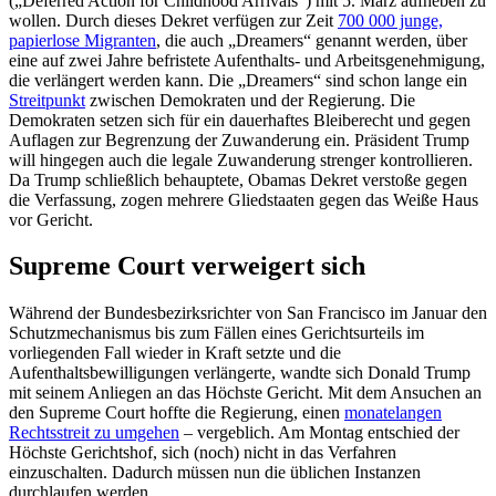
(„Deferred Action for Childhood Arrivals“) mit 5. März aufheben zu
wollen. Durch dieses Dekret verfügen zur Zeit
700 000 junge,
papierlose Migranten
, die auch „Dreamers“ genannt werden, über
eine auf zwei Jahre befristete Aufenthalts- und Arbeitsgenehmigung,
die verlängert werden kann. Die „Dreamers“ sind schon lange ein
Streitpunkt
zwischen Demokraten und der Regierung. Die
Demokraten setzen sich für ein dauerhaftes Bleiberecht und gegen
Auflagen zur Begrenzung der Zuwanderung ein. Präsident Trump
will hingegen auch die legale Zuwanderung strenger kontrollieren.
Da Trump schließlich behauptete, Obamas Dekret verstoße gegen
die Verfassung, zogen mehrere Gliedstaaten gegen das Weiße Haus
vor Gericht.
Supreme Court verweigert sich
Während der Bundesbezirksrichter von San Francisco im Januar den
Schutzmechanismus bis zum Fällen eines Gerichtsurteils im
vorliegenden Fall wieder in Kraft setzte und die
Aufenthaltsbewilligungen verlängerte, wandte sich Donald Trump
mit seinem Anliegen an das Höchste Gericht. Mit dem Ansuchen an
den Supreme Court hoffte die Regierung, einen
monatelangen
Rechtsstreit zu umgehen
– vergeblich. Am Montag entschied der
Höchste Gerichtshof, sich (noch) nicht in das Verfahren
einzuschalten. Dadurch müssen nun die üblichen Instanzen
durchlaufen werden.