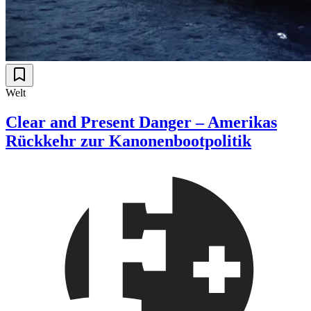
Welt
Clear and Present Danger – Amerikas
Rückkehr zur Kanonenbootpolitik