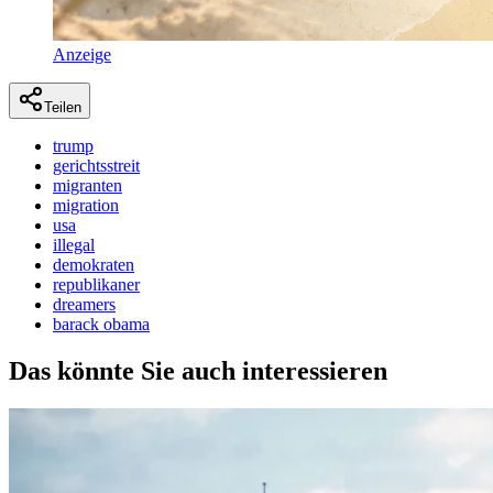
Anzeige
Teilen
trump
gerichtsstreit
migranten
migration
usa
illegal
demokraten
republikaner
dreamers
barack obama
Das könnte Sie auch interessieren