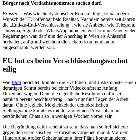
Bürger nach Verdachtsmomenten suchen darf.
Brüssel.
– Was wie ein dystopischer Roman klingt, ist nach dem
Wunsch der EU offenbar bald Realität. Nachdem bereits seit Jahren
die „End-zu-End-Verschlüsselung“, wie sie Anbieter wie Telegram,
Threema, Signal oder WhatsApp anbieten, ein Dorn im Auge vieler
Regierungen war, darf nun der Anschlag in Wien als Anlassfall
herhalten, aufgrund welchem die sichere Kommunikation
eingeschränkt werden soll.
EU hat es beim Verschlüsselungsverbot
eilig
Wie
FM4
berichtet, könnten die EU-Innen- und Justizminister einen
derartigen Schritt bereits bei einer Videokonferenz Anfang
Dezember wagen. Denn die eigentliche Resolution dafür sei
nämlich bereits beschlussfertig – nach nur fünf Tagen der Arbeit
daran. Ohne jegliche Möglichkeit der demokratischen
Stellungnahme könnte es mit der anonymen Privatsphäre in
persönlichen Chats also in wenigen Wochen vorbei sein.
Die Begründung dafür scheint zu sein, dass man so treffsicherer
gegen den islamistischen Terrorismus vorgehen möcht. Vor dem
Hintergrund großer Geheimhaltung ihrer Pläne kommunizieren