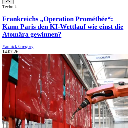
Technik
Frankreichs „Operation Prométhée“:
Kann Paris den KI-Wettlauf wie einst die
Atomära gewinnen?
Yannick Gregory
14.07.26