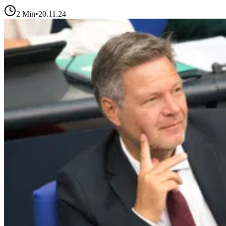
2
Min
•
20.11.24