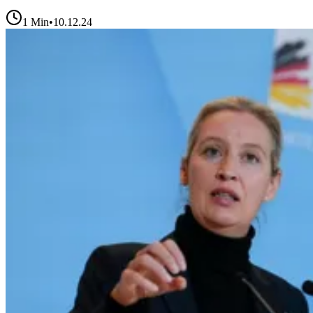
1
Min
•
10.12.24