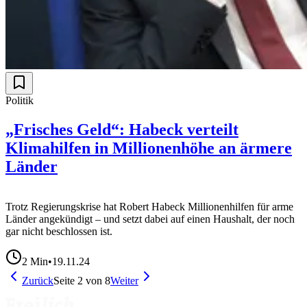
Politik
„Frisches Geld“: Habeck verteilt
Klimahilfen in Millionenhöhe an ärmere
Länder
Trotz Regierungskrise hat Robert Habeck Millionenhilfen für arme
Länder angekündigt – und setzt dabei auf einen Haushalt, der noch
gar nicht beschlossen ist.
2
Min
•
19.11.24
Zurück
Seite
2
von
8
Weiter