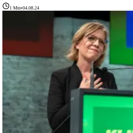
1
Min
•
04.08.24