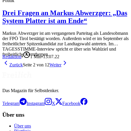
Politik
Drei Fragen an Markus Abwerzger: „Das
System Platter ist am Ende“
Markus Abwerzger ist am vergangenen Parteitag als Landesobmann
der FPÖ Tirol bestätigt worden. Außerdem wird er im September als
freiheitlicher Spitzenkandidat zur Landtagswahl antreten. Im
TAGESSTIMME-Interview spricht er über sein Wahlziel und
freiheitliche Kernthemen.
Redaktion
•
1
Min
•
13.07.22
Zurück
Seite
2
von
12
Weiter
Das Magazin für Selbstdenker.
Telegram
Instagram
X
Facebook
Über uns
Über uns