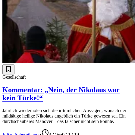
Gesellschaft
Kommentar: „Nein, der Nikolaus war
kein Türke!“
Jährlich wiederholen sich die irrtümlichen Aussagen, wonach der
mildtätige heilige Nikolaus angeblich ein Türke gewesen sei. Ein
durchschaubares Manöver – das falscher nicht sein könnte.
Julian Schernthaner
•
3
Min
•
07.12.19