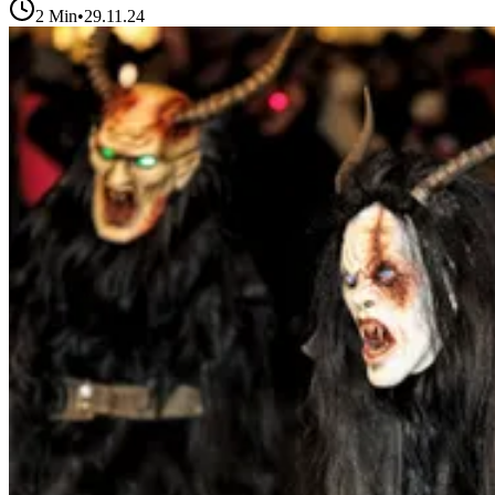
2
Min
•
29.11.24