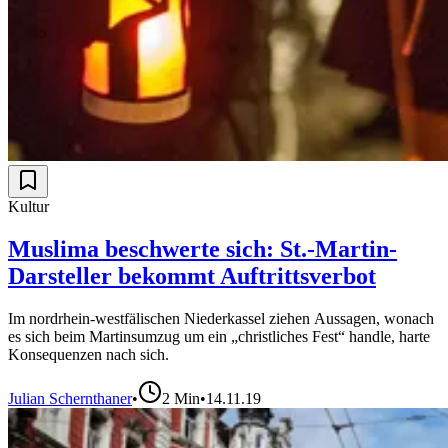
Kultur
Muslima beschwerte sich: St.-Martin-
Darsteller bekommt Auftrittsverbot
Im nordrhein-westfälischen Niederkassel ziehen Aussagen, wonach
es sich beim Martinsumzug um ein „christliches Fest“ handle, harte
Konsequenzen nach sich.
Julian Schernthaner
•
2
Min
•
14.11.19