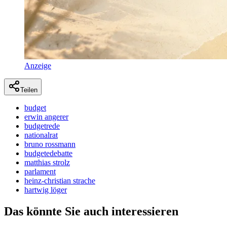
Anzeige
Teilen
budget
erwin angerer
budgetrede
nationalrat
bruno rossmann
budgetedebatte
matthias strolz
parlament
heinz-christian strache
hartwig löger
Das könnte Sie auch interessieren