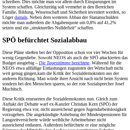
schreiben. Dies möchte man vor allem durch Einsparungen im
System schaffen. Gleichzeitig soll vermehrt in den Bereichen
Familie, Bildung, Wissenschaft und Sicherheit investiert werden, so
Löger
damals
. Neben dem weiteren Abbau der Stanatsschulden
möchte man außerdem die Abgabenquote um 0,8% auf 41,2%
setzen und ein „strukturelles Nulldefizit“ schaffen.
SPÖ befürchtet Sozialabbau
Diese Pläne stießen bei der Opposition schon vor vier Wochen für
wenig Gegenliebe. Sowohl NEOS als auch die SPÖ attackierten das
Budget ausgiebig –
Die Tagesstimme
berichtete
. Während für die
NEOS etwa allfällige Entlastungen zugunsten der Wirtschaft nicht
weit genug gingen,kam die Kritik der Sozialdemokraten aus der
anderen Richtung. Man würde ihrer Ansicht nach nicht beim System
sondern bei den Menschen sparen, so der rote Sozialsprecher Josef
Muchitsch.
Diese Kritik erneuerten die Sozialdemokraten nun. Gleich zum
Auftakt der Debatte warf ex-Kanzler Christian Kern (SPÖ) der
Regierung etwa vor, nicht ausreichend gegen Jugendarbeitslosigkeit
vorzugehen. Die angekündigte Anhebung der Mindestpensionen für
Langzeitversicherte würde weibliche Arbeitnehmer nicht
ausreichend entlasten. Außerdem befürchtete er eine mögliche