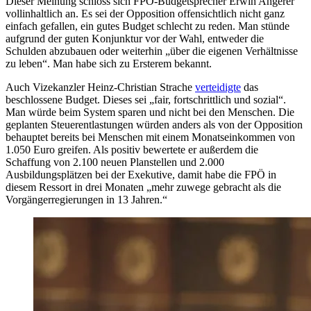
Dieser Meinung schloss sich FPÖ-Budgetsprecher Erwin Angerer
vollinhaltlich an. Es sei der Opposition offensichtlich nicht ganz
einfach gefallen, ein gutes Budget schlecht zu reden. Man stünde
aufgrund der guten Konjunktur vor der Wahl, entweder die
Schulden abzubauen oder weiterhin „über die eigenen Verhältnisse
zu leben“. Man habe sich zu Ersterem bekannt.
Auch Vizekanzler Heinz-Christian Strache
verteidigte
das
beschlossene Budget. Dieses sei „fair, fortschrittlich und sozial“.
Man würde beim System sparen und nicht bei den Menschen. Die
geplanten Steuerentlastungen würden anders als von der Opposition
behauptet bereits bei Menschen mit einem Monatseinkommen von
1.050 Euro greifen. Als positiv bewertete er außerdem die
Schaffung von 2.100 neuen Planstellen und 2.000
Ausbildungsplätzen bei der Exekutive, damit habe die FPÖ in
diesem Ressort in drei Monaten „mehr zuwege gebracht als die
Vorgängerregierungen in 13 Jahren.“