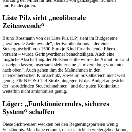
Kürzung der Mittel für den Ausbau von ganztägigen Schulen
und Kindergärten.
Liste Pilz sieht „neoliberale
Zeitenwende“
Bruno Rossmann von der Liste Pilz (LP) sieht im Budget eine
„neoliberale Zeitenwende“, der Familienbonus – der eine
Steuergutschrift von 1500 Euro je Kind für arbeitende Eltern
vorsieht – würde Geringverdiener benachteiligen. Auch eine
mögliche Abschaffung der Notstandshilfe würde die Armut im Land
ansteigen lassen, insgesamt sieht er eine „Umverteilung von unten
nach oben“. Auch gehen ihm die Maßnahmen in den
Themenbereichen Klimaschutz, sowie im Sozialbereich nicht weit
genug. Für NEOS-Chef Strolz hingegen ist das Budget angesichts
der „sprudelnden Steuereinnahmen“ und der guten Konjunktur
weiterhin nicht ambitioniert genug.
Löger: „Funktionierendes, sicheres
System“ schaffen
Diese Sichtweisen weckten bei den Regierungsparteien wenig
Verständnis. Man habe erkannt, dass es nicht so weitergehen könne,