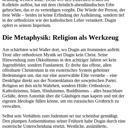
Kollektiv auflöst, hat mit dem christlich-abendländischen Erbe
gebrochen, das er zu verteidigen vorgibt. Die Würde der Person, der
freie Wille – beides ist keine Erfindung der Aufklärung, sondern tief
in der orthodoxen wie der katholischen Lehre verankert. Dugin
opfert es seinem Imperium.
Die Metaphysik: Religion als Werkzeug
Am schärfsten wird Waller dort, wo Dugin am frommsten auftritt.
Trotz aller orthodoxen Mystik sei Dugin kein Christ. Seine
Hinwendung zum Okkultismus in den achtziger Jahren sei kein
Jugendfehler, sondern Fundament. Er drehe das offene, allen
offenbarte Christentum in ein esoterisches System geheimer
Bedeutungen um, das nur eine auserwählte Elite verstehe – eine
Denkfigur direkt aus der Nomenklatura der sowjetischen Partei.
Religion sei ihm nicht Wahrheit, sondern Hülle: Orthodoxie,
Katholizismus, Islam, Hinduismus, Buddhismus – alles brauchbare
Gefäße, deren Autorität über die Gläubigen man kapern und mit der
eigenen Ideologie füllen könne, um ein eurasisches Großreich zu
verwalten.
Selbst sein Verhältnis zum Judentum sei nur scheinbar gemäßigt.
Den plumpen Antisemitismus seiner Frühzeit habe Dugin durch eine
esoterische Unterscheidung ersetzt. Westliche, assimilierte,