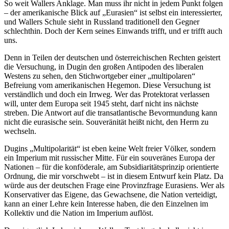
So weit Wallers Anklage. Man muss ihr nicht in jedem Punkt folgen
– der amerikanische Blick auf „Eurasien“ ist selbst ein interessierter,
und Wallers Schule sieht in Russland traditionell den Gegner
schlechthin. Doch der Kern seines Einwands trifft, und er trifft auch
uns.
Denn in Teilen der deutschen und österreichischen Rechten geistert
die Versuchung, in Dugin den großen Antipoden des liberalen
Westens zu sehen, den Stichwortgeber einer „multipolaren“
Befreiung vom amerikanischen Hegemon. Diese Versuchung ist
verständlich und doch ein Irrweg. Wer das Protektorat verlassen
will, unter dem Europa seit 1945 steht, darf nicht ins nächste
streben. Die Antwort auf die transatlantische Bevormundung kann
nicht die eurasische sein. Souveränität heißt nicht, den Herrn zu
wechseln.
Dugins „Multipolarität“ ist eben keine Welt freier Völker, sondern
ein Imperium mit russischer Mitte. Für ein souveränes Europa der
Nationen – für die konföderale, am Subsidiaritätsprinzip orientierte
Ordnung, die mir vorschwebt – ist in diesem Entwurf kein Platz. Da
würde aus der deutschen Frage eine Provinzfrage Eurasiens. Wer als
Konservativer das Eigene, das Gewachsene, die Nation verteidigt,
kann an einer Lehre kein Interesse haben, die den Einzelnen im
Kollektiv und die Nation im Imperium auflöst.