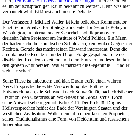
Titel
„Ten Points to Understand Alexandr Dugin“
, und er verdient
es, im deutschsprachigen Raum bekannt zu werden. Denn was hier
verhandelt wird, ist längst auch unsere Debatte.
Der Verfasser, J. Michael Waller, ist kein beliebiger Kommentator.
Er ist Senior Analyst for Strategy am Center for Security Policy in
Washington, in internationaler Sicherheitspolitik promoviert,
dreizehn Jahre Professor am Institute of World Politics. Ein Mann
der harten sicherheitspolitischen Schule also, kein woker Gegner der
Rechten. Gerade das macht seinen Einwand interessant. Denn die
amerikanische Rechte ist in der Dugin-Frage gespalten: Teile der
dissidenten Rechten kokettieren mit dem Eurasier und lesen in ihm
den großen Antiliberalen. Waller markiert die Gegenlinie — und er
zieht sie scharf.
Seine These ist unbequem und klar. Dugin treffe einen wahren
Nerv. Er spreche die echte Verzweiflung über kulturelle
Entwurzelung an, die Sehnsucht nach Souveränität, nach christlicher
Tradition, den Überdruss an Wokeness und Globalismus. Doch
seine Antwort sei ein geopolitisches Gift. Der Preis für Dugins
Heilsversprechen heiße: das Ende der Vereinigten Staaten und der
westlichen Zivilisation. Waller nennt ihn einen falschen Propheten,
seinen Traditionalismus eine Form von Heidentum und russischem
Imperialismus.