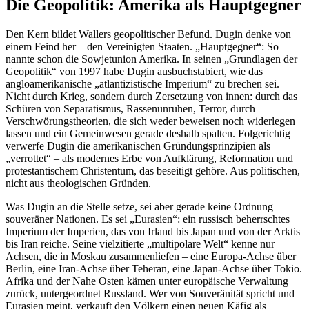
Die Geopolitik: Amerika als Hauptgegner
Den Kern bildet Wallers geopolitischer Befund. Dugin denke von
einem Feind her – den Vereinigten Staaten. „Hauptgegner“: So
nannte schon die Sowjetunion Amerika. In seinen „Grundlagen der
Geopolitik“ von 1997 habe Dugin ausbuchstabiert, wie das
angloamerikanische „atlantizistische Imperium“ zu brechen sei.
Nicht durch Krieg, sondern durch Zersetzung von innen: durch das
Schüren von Separatismus, Rassenunruhen, Terror, durch
Verschwörungstheorien, die sich weder beweisen noch widerlegen
lassen und ein Gemeinwesen gerade deshalb spalten. Folgerichtig
verwerfe Dugin die amerikanischen Gründungsprinzipien als
„verrottet“ – als modernes Erbe von Aufklärung, Reformation und
protestantischem Christentum, das beseitigt gehöre. Aus politischen,
nicht aus theologischen Gründen.
Was Dugin an die Stelle setze, sei aber gerade keine Ordnung
souveräner Nationen. Es sei „Eurasien“: ein russisch beherrschtes
Imperium der Imperien, das von Irland bis Japan und von der Arktis
bis Iran reiche. Seine vielzitierte „multipolare Welt“ kenne nur
Achsen, die in Moskau zusammenliefen – eine Europa-Achse über
Berlin, eine Iran-Achse über Teheran, eine Japan-Achse über Tokio.
Afrika und der Nahe Osten kämen unter europäische Verwaltung
zurück, untergeordnet Russland. Wer von Souveränität spricht und
Eurasien meint, verkauft den Völkern einen neuen Käfig als