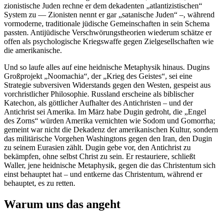
zionistische Juden rechne er dem dekadenten „atlantizistischen“
System zu — Zionisten nennt er gar „satanische Juden“ –, während
vormoderne, traditionale jüdische Gemeinschaften in sein Schema
passten. Antijüdische Verschwörungstheorien wiederum schätze er
offen als psychologische Kriegswaffe gegen Zielgesellschaften wie
die amerikanische.
Und so laufe alles auf eine heidnische Metaphysik hinaus. Dugins
Großprojekt „Noomachia“, der „Krieg des Geistes“, sei eine
Strategie subversiven Widerstands gegen den Westen, gespeist aus
vorchristlicher Philosophie. Russland erscheine als biblischer
Katechon, als göttlicher Aufhalter des Antichristen – und der
Antichrist sei Amerika. Im März habe Dugin gedroht, die „Engel
des Zorns“ würden Amerika vernichten wie Sodom und Gomorrha;
gemeint war nicht die Dekadenz der amerikanischen Kultur, sondern
das militärische Vorgehen Washingtons gegen den Iran, den Dugin
zu seinem Eurasien zählt. Dugin gebe vor, den Antichrist zu
bekämpfen, ohne selbst Christ zu sein. Er restauriere, schließt
Waller, jene heidnische Metaphysik, gegen die das Christentum sich
einst behauptet hat – und entkerne das Christentum, während er
behauptet, es zu retten.
Warum uns das angeht