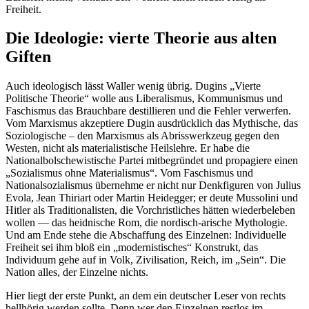
Freiheit.
Die Ideologie: vierte Theorie aus alten
Giften
Auch ideologisch lässt Waller wenig übrig. Dugins „Vierte
Politische Theorie“ wolle aus Liberalismus, Kommunismus und
Faschismus das Brauchbare destillieren und die Fehler verwerfen.
Vom Marxismus akzeptiere Dugin ausdrücklich das Mythische, das
Soziologische – den Marxismus als Abrisswerkzeug gegen den
Westen, nicht als materialistische Heilslehre. Er habe die
Nationalbolschewistische Partei mitbegründet und propagiere einen
„Sozialismus ohne Materialismus“. Vom Faschismus und
Nationalsozialismus übernehme er nicht nur Denkfiguren von Julius
Evola, Jean Thiriart oder Martin Heidegger; er deute Mussolini und
Hitler als Traditionalisten, die Vorchristliches hätten wiederbeleben
wollen — das heidnische Rom, die nordisch-arische Mythologie.
Und am Ende stehe die Abschaffung des Einzelnen: Individuelle
Freiheit sei ihm bloß ein „modernistisches“ Konstrukt, das
Individuum gehe auf in Volk, Zivilisation, Reich, im „Sein“. Die
Nation alles, der Einzelne nichts.
Hier liegt der erste Punkt, an dem ein deutscher Leser von rechts
hellhörig werden sollte. Denn wer den Einzelnen restlos im