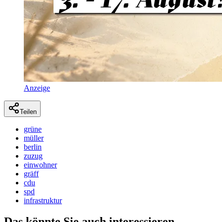
Anzeige
Teilen
grüne
müller
berlin
zuzug
einwohner
gräff
cdu
spd
infrastruktur
Das könnte Sie auch interessieren