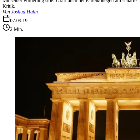
Mit seiner Forderung stößt Gräff auch bei Parteikollegen auf scharfe
Kritik.
Von
Joshua Hahn
07.09.19
2
Min.