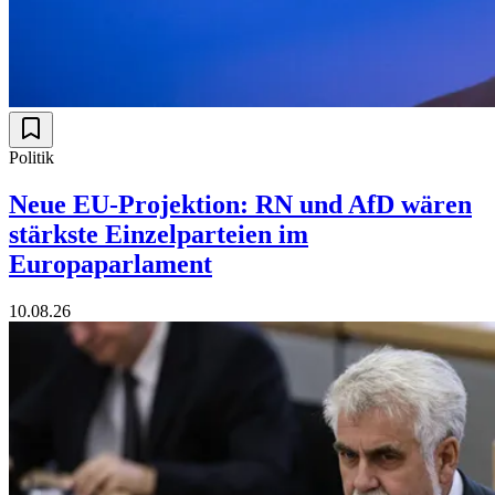
Politik
Neue EU-Projektion: RN und AfD wären
stärkste Einzelparteien im
Europaparlament
10.08.26