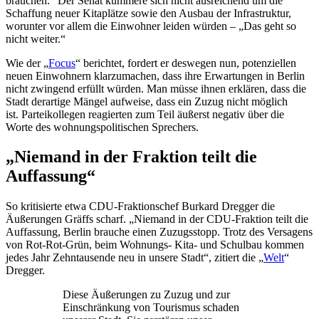
brauchen.“ Der Senat kümmere sich nicht ausreichend um die
Schaffung neuer Kitaplätze sowie den Ausbau der Infrastruktur,
worunter vor allem die Einwohner leiden würden – „Das geht so
nicht weiter.“
Wie der „
Focus
“ berichtet, fordert er deswegen nun, potenziellen
neuen Einwohnern klarzumachen, dass ihre Erwartungen in Berlin
nicht zwingend erfüllt würden. Man müsse ihnen erklären, dass die
Stadt derartige Mängel aufweise, dass ein Zuzug nicht möglich
ist. Parteikollegen reagierten zum Teil äußerst negativ über die
Worte des wohnungspolitischen Sprechers.
„Niemand in der Fraktion teilt die
Auffassung“
So kritisierte etwa CDU-Fraktionschef Burkard Dregger die
Äußerungen Gräffs scharf. „Niemand in der CDU-Fraktion teilt die
Auffassung, Berlin brauche einen Zuzugsstopp. Trotz des Versagens
von Rot-Rot-Grün, beim Wohnungs- Kita- und Schulbau kommen
jedes Jahr Zehntausende neu in unsere Stadt“, zitiert die „
Welt
“
Dregger.
Diese Äußerungen zu Zuzug und zur
Einschränkung von Tourismus schaden