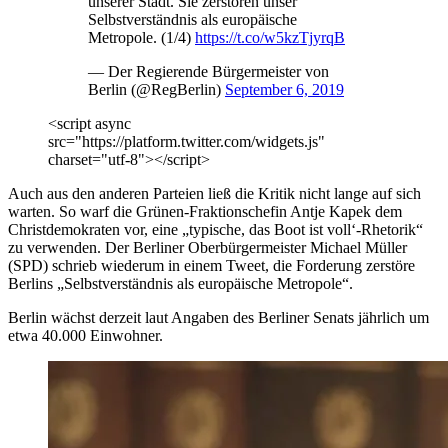
unserer Stadt. Sie zerstören unser
Selbstverständnis als europäische
Metropole. (1/4)
https://t.co/w5kzTjyrqB
— Der Regierende Bürgermeister von
Berlin (@RegBerlin)
September 6, 2019
<script async
src="https://platform.twitter.com/widgets.js"
charset="utf-8"></script>
Auch aus den anderen Parteien ließ die Kritik nicht lange auf sich
warten. So warf die Grünen-Fraktionschefin Antje Kapek dem
Christdemokraten vor, eine „typische, das Boot ist voll‘-Rhetorik“
zu verwenden. Der Berliner Oberbürgermeister Michael Müller
(SPD) schrieb wiederum in einem Tweet, die Forderung zerstöre
Berlins „Selbstverständnis als europäische Metropole“.
Berlin wächst derzeit laut Angaben des Berliner Senats jährlich um
etwa 40.000 Einwohner.