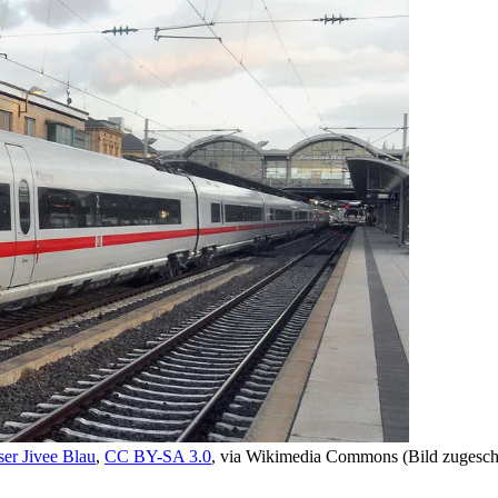
er Jivee Blau
,
CC BY-SA 3.0
, via Wikimedia Commons (Bild zugesch