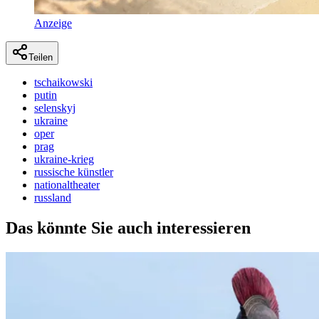
Anzeige
Teilen
tschaikowski
putin
selenskyj
ukraine
oper
prag
ukraine-krieg
russische künstler
nationaltheater
russland
Das könnte Sie auch interessieren