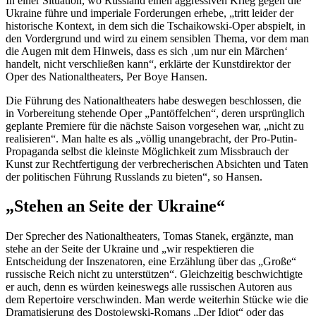
In einer Situation, wo Russland einen aggressiven Krieg gegen die
Ukraine führe und imperiale Forderungen erhebe, „tritt leider der
historische Kontext, in dem sich die Tschaikowski-Oper abspielt, in
den Vordergrund und wird zu einem sensiblen Thema, vor dem man
die Augen mit dem Hinweis, dass es sich ‚um nur ein Märchen‘
handelt, nicht verschließen kann“, erklärte der Kunstdirektor der
Oper des Nationaltheaters, Per Boye Hansen.
Die Führung des Nationaltheaters habe deswegen beschlossen, die
in Vorbereitung stehende Oper „Pantöffelchen“, deren ursprünglich
geplante Premiere für die nächste Saison vorgesehen war, „nicht zu
realisieren“. Man halte es als „völlig unangebracht, der Pro-Putin-
Propaganda selbst die kleinste Möglichkeit zum Missbrauch der
Kunst zur Rechtfertigung der verbrecherischen Absichten und Taten
der politischen Führung Russlands zu bieten“, so Hansen.
„Stehen an Seite der Ukraine“
Der Sprecher des Nationaltheaters, Tomas Stanek, ergänzte, man
stehe an der Seite der Ukraine und „wir respektieren die
Entscheidung der Inszenatoren, eine Erzählung über das „Große“
russische Reich nicht zu unterstützen“. Gleichzeitig beschwichtigte
er auch, denn es würden keineswegs alle russischen Autoren aus
dem Repertoire verschwinden. Man werde weiterhin Stücke wie die
Dramatisierung des Dostojewski-Romans „Der Idiot“ oder das